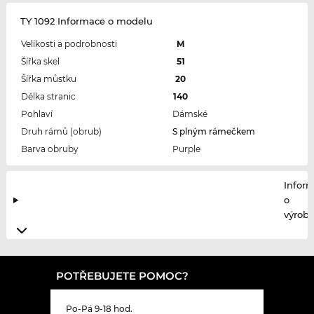
TY 1092 Informace o modelu
Velikosti a podrobnosti
M
Šířka skel
51
Šířka můstku
20
Délka stranic
140
Pohlaví
Dámské
Druh rámů (obrub)
S plným rámečkem
Barva obruby
Purple
Infor
o
výrobc
POTŘEBUJETE POMOC?
Po-Pá 9-18 hod.