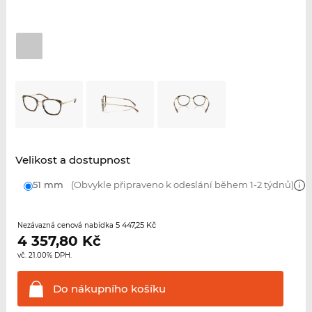
Velikost a dostupnost
51 mm
(Obvykle připraveno k odeslání během 1-2 týdnů)
5 447,25 Kč
Nezávazná cenová nabídka
4 357,80
Kč
vč. 21.00% DPH.
Do nákupního
košíku