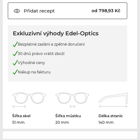
Přidat
recept
od 798,93 Kč
Exkluzivní výhody Edel-Optics
Bezplatné zaslání a zpětné doručení
30 dnů právo vrátit zboží
Výhodné ceny
Nákup na fakturu
Šířka skel
Šířka můstku
Délka stranic
51 mm
20 mm
140 mm