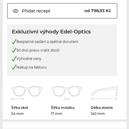
Přidat
recept
od 798,93 Kč
Exkluzivní výhody Edel-Optics
Bezplatné zaslání a zpětné doručení
30 dnů právo vrátit zboží
Výhodné ceny
Nákup na fakturu
Šířka skel
Šířka můstku
Délka stranic
54 mm
17 mm
140 mm