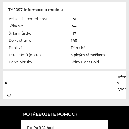
TY 1097 Informace o modelu
Velikosti a podrobnosti
M
Šířka skel
54
Šířka můstku
17
Délka stranic
140
Pohlaví
Dámské
Druh rámů (obrub)
S plným rámečkem
Barva obruby
Shiny Light Gold
Infor
o
výrobc
POTŘEBUJETE POMOC?
Po-Pá 9-18 hod.