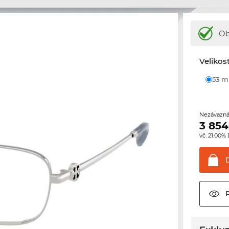
Ob
Velikos
53 
Nezávazná
3 854
vč. 21.00%