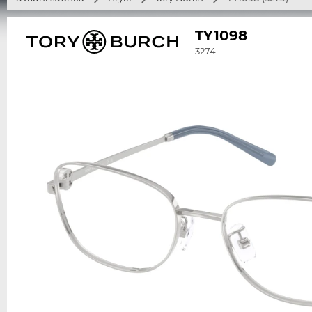
TY1098
3274