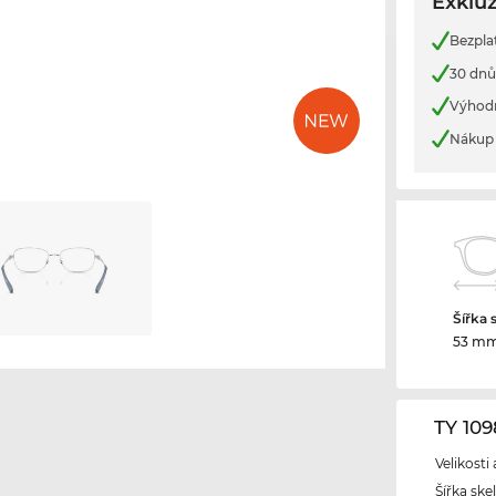
Exkluz
Bezpla
30 dnů
Výhod
Nákup 
Šířka 
53 m
TY 10
Velikosti
Šířka ske