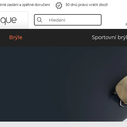
tné zaslání a zpětné doručení
30 dnů právo vrátit zboží
Brýle
Sportovní brý