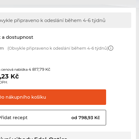
vykle připraveno k odeslání během 4-6 týdnů
t a dostupnost
mm
(Obvykle připraveno k odeslání během 4-6 týdnů)
4 817,79 Kč
 cenová nabídka
,23
Kč
 DPH.
Do nákupního
košíku
Přidat
recept
od 798,93 Kč