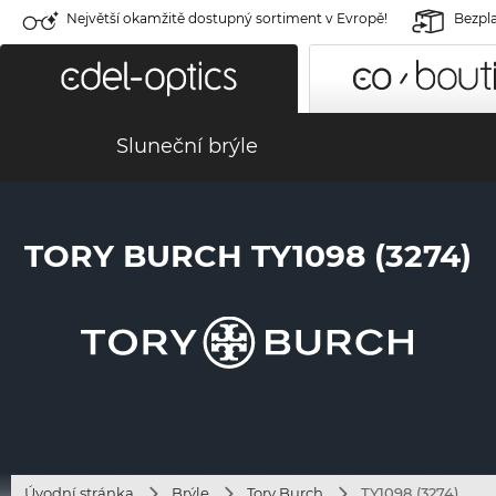
Největší okamžitě dostupný sortiment v Evropě!
Bezpla
Sluneční brýle
TORY BURCH TY1098 (3274)
Úvodní stránka
Brýle
Tory Burch
TY1098 (3274)