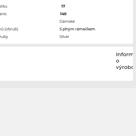
stku
17
anic
140
Dámské
ů (obrub)
S plným rámečkem
ruby
Silver
Inform
o
výrobci