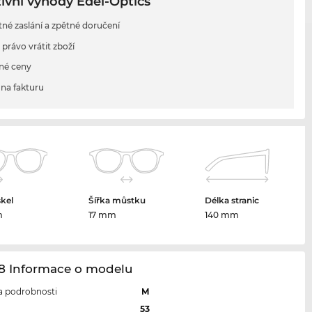
ivní výhody Edel-Optics
tné zaslání a zpětné doručení
 právo vrátit zboží
né ceny
na fakturu
skel
Šířka můstku
Délka stranic
m
17 mm
140 mm
98 Informace o modelu
 a podrobnosti
M
l
53