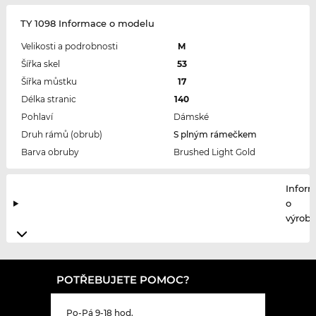
TY 1098 Informace o modelu
Velikosti a podrobnosti
M
Šířka skel
53
Šířka můstku
17
Délka stranic
140
Pohlaví
Dámské
Druh rámů (obrub)
S plným rámečkem
Barva obruby
Brushed Light Gold
Infor
o
výrobc
POTŘEBUJETE POMOC?
Po-Pá 9-18 hod.