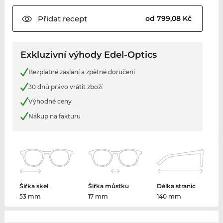
Přidat
recept
od 799,08 Kč
Exkluzivní výhody Edel-Optics
Bezplatné zaslání a zpětné doručení
30 dnů právo vrátit zboží
Výhodné ceny
Nákup na fakturu
Šířka skel
Šířka můstku
Délka stranic
53 mm
17 mm
140 mm