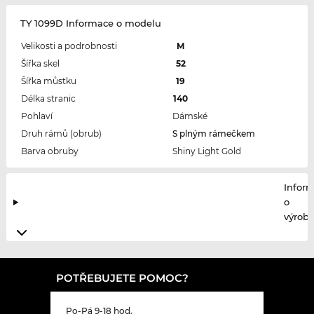
TY 1099D Informace o modelu
Velikosti a podrobnosti
M
Šířka skel
52
Šířka můstku
19
Délka stranic
140
Pohlaví
Dámské
Druh rámů (obrub)
S plným rámečkem
Barva obruby
Shiny Light Gold
Infor
o
výrobc
POTŘEBUJETE POMOC?
Po-Pá 9-18 hod.