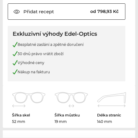
Přidat
recept
od 798,93 Kč
Exkluzivní výhody Edel-Optics
Bezplatné zaslání a zpětné doručení
30 dnů právo vrátit zboží
Výhodné ceny
Nákup na fakturu
Šířka skel
Šířka můstku
Délka stranic
52 mm
19 mm
140 mm