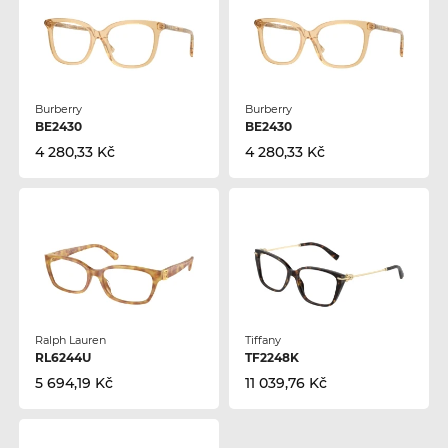
Burberry
Burberry
BE2430
BE2430
4 280,33 Kč
4 280,33 Kč
Ralph Lauren
Tiffany
RL6244U
TF2248K
5 694,19 Kč
11 039,76 Kč