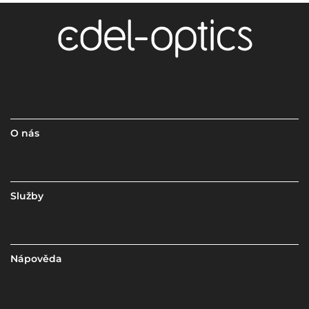
O nás
Služby
Nápověda