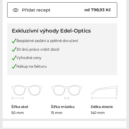
Přidat
recept
od 798,93 Kč
Exkluzivní výhody Edel-Optics
Bezplatné zaslání a zpětné doručení
30 dnů právo vrátit zboží
Výhodné ceny
Nákup na fakturu
Šířka skel
Šířka můstku
Délka stranic
50 mm
15 mm
140 mm