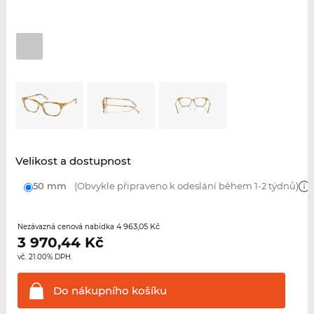
Velikost a dostupnost
50 mm
(Obvykle připraveno k odeslání během 1-2 týdnů)
4 963,05 Kč
Nezávazná cenová nabídka
3 970,44
Kč
vč. 21.00% DPH.
Do nákupního
košíku