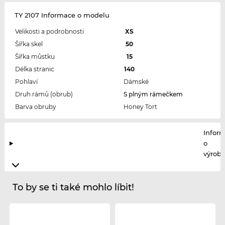
TY 2107 Informace o modelu
Velikosti a podrobnosti
XS
Šířka skel
50
Šířka můstku
15
Délka stranic
140
Pohlaví
Dámské
Druh rámů (obrub)
S plným rámečkem
Barva obruby
Honey Tort
Infor
o
výrobc
To by se ti také mohlo líbit!