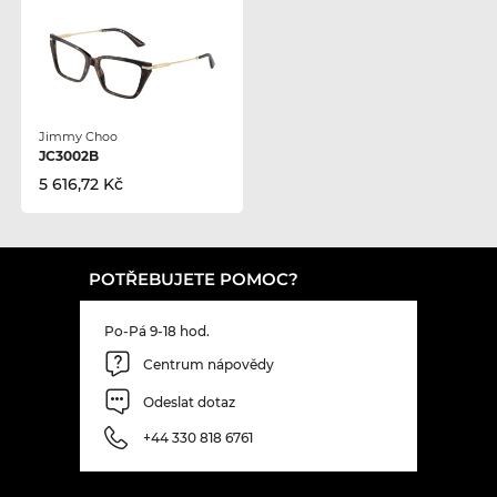
Jimmy Choo
JC3002B
5 616,72 Kč
POTŘEBUJETE POMOC?
Po-Pá 9-18 hod.
Centrum nápovědy
Odeslat dotaz
+44 330 818 6761