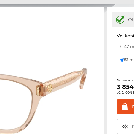
Ob
Velikos
47
53 
Nezávazná
3 854
vč. 21.00%