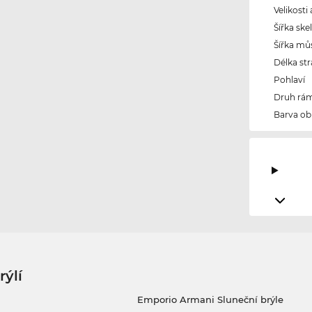
Velikosti
Šířka ske
Šířka mů
Délka str
Pohlaví
Druh rám
Barva ob
rýlí
Emporio Armani Sluneční brýle