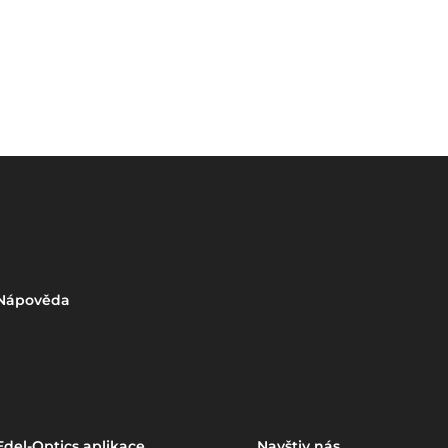
Nápověda
Edel-Optics aplikace
Navštiv nás