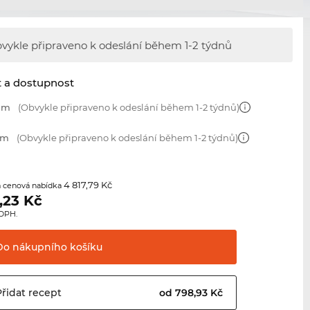
vykle připraveno k odeslání během
1-2 týdnů
t a dostupnost
 mm
(Obvykle připraveno k odeslání během 1-2 týdnů)
mm
(Obvykle připraveno k odeslání během 1-2 týdnů)
4 817,79 Kč
 cenová nabídka
,23
Kč
 DPH.
Do nákupního
košíku
Přidat
recept
od 798,93 Kč