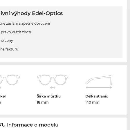
ivní výhody Edel-Optics
tné zaslání a zpětné doručení
 právo vrátit zboží
né ceny
na fakturu
skel
Šířka můstku
Délka stranic
m
18 mm
140 mm
37U Informace o modelu