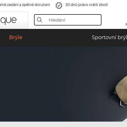
tné zaslání a zpětné doručení
30 dnů právo vrátit zboží
Brýle
Sportovní brý