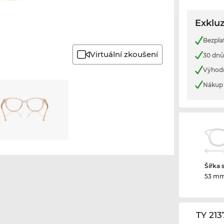
Exkluz
Bezpla
Virtuální zkoušení
30 dnů
Výhod
Nákup 
Šířka 
53 m
TY 21