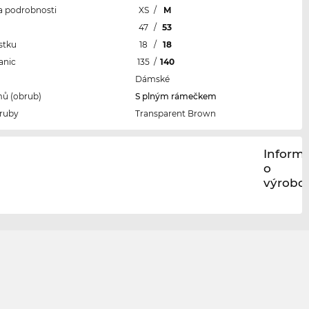
 a podrobnosti
XS
/
M
l
47
/
53
stku
18
/
18
anic
135
/
140
Dámské
ů (obrub)
S plným rámečkem
ruby
Transparent Brown
Inform
o
výrobci