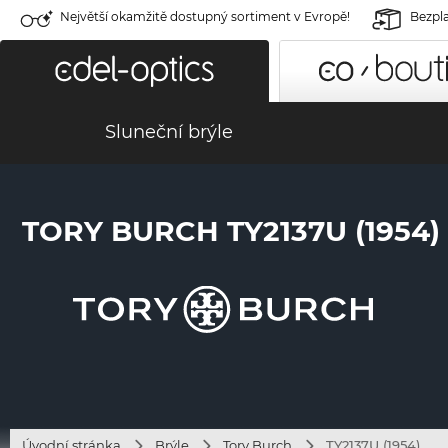
Největší okamžitě dostupný sortiment v Evropě!
Bezpla
Sluneční brýle
TORY BURCH TY2137U (1954)
Úvodní stránka
Brýle
Tory Burch
TY2137U (1954)