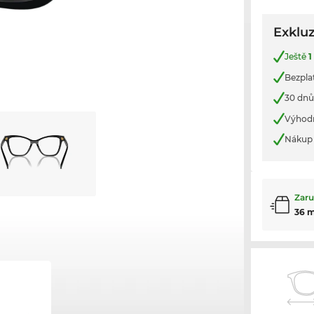
Exkluz
Ještě
1
Bezpla
30 dnů
Výhod
Nákup 
Zaru
36 