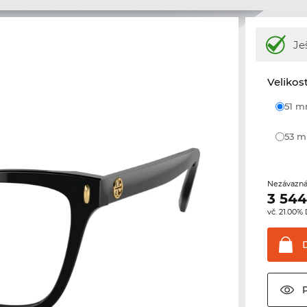
Je
Velikos
51 
53 
Nezávazná
3 544
vč. 21.00%