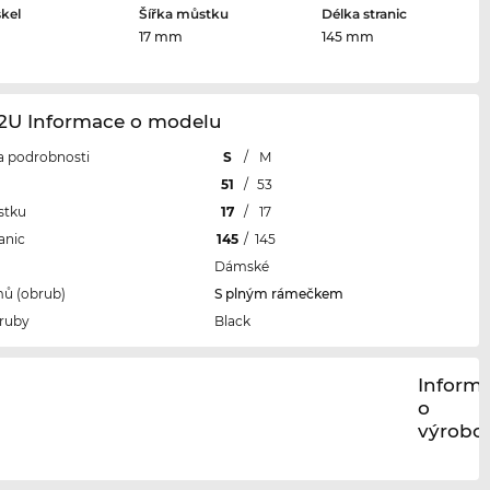
skel
Šířka můstku
Délka stranic
m
17 mm
145 mm
42U Informace o modelu
 a podrobnosti
S
/
M
l
51
/
53
stku
17
/
17
anic
145
/
145
Dámské
ů (obrub)
S plným rámečkem
ruby
Black
Inform
o
výrobci