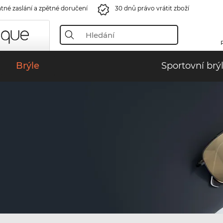
tné zaslání a zpětné doručení
30 dnů právo vrátit zboží
Brýle
Sportovní brý