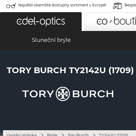
Největší okamžitě dostupný sortiment v Evropě!
Bezpla
Sluneční brýle
TORY BURCH TY2142U (1709)
Úvodní stránka
Brýle
Tory Burch
TY2142U (1709)