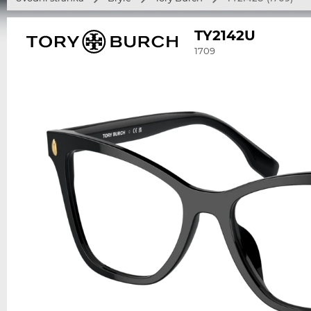
TY2142U
1709