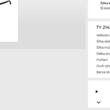
Šířka 
51 m
TY 21
Velikosti
Šířka ske
Šířka mů
Délka str
Pohlaví
Druh rám
Barva ob