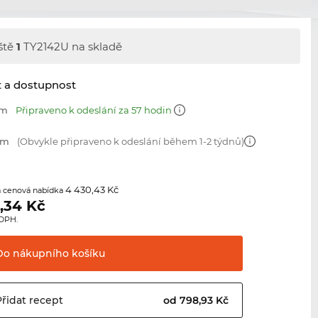
ště
1
TY2142U na skladě
t a dostupnost
mm
Připraveno k odeslání za 57 hodin
mm
(Obvykle připraveno k odeslání během 1-2 týdnů)
4 430,43 Kč
 cenová nabídka
,34
Kč
 DPH.
Do nákupního
košíku
Přidat
recept
od 798,93 Kč