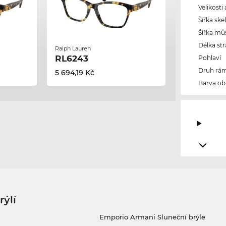
Velikosti
Šířka ske
Šířka mů
Délka str
Ralph Lauren
RL6243
Pohlaví
Druh rám
5 694,19 Kč
Barva ob
rýlí
Emporio Armani Sluneční brýle