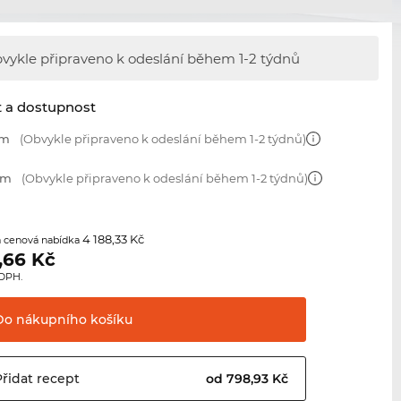
vykle připraveno k odeslání během
1-2 týdnů
t a dostupnost
mm
(Obvykle připraveno k odeslání během 1-2 týdnů)
mm
(Obvykle připraveno k odeslání během 1-2 týdnů)
4 188,33 Kč
 cenová nabídka
,66
Kč
 DPH.
Do nákupního
košíku
Přidat
recept
od 798,93 Kč