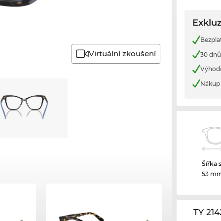
Exkluz
Bezpla
Virtuální zkoušení
30 dnů
Výhod
Nákup 
Šířka 
53 m
TY 21