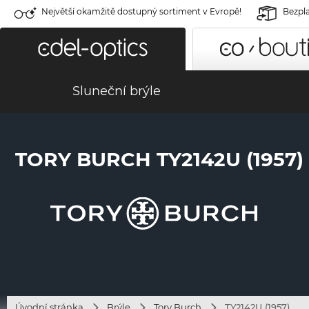
Největší okamžitě dostupný sortiment v Evropě!
Bezpla
Sluneční brýle
TORY BURCH TY2142U (1957)
Úvodní stránka
Brýle
Tory Burch
TY2142U (1957)