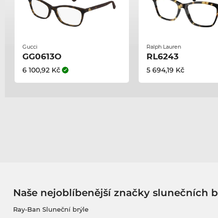
Gucci
Ralph Lauren
GG0613O
RL6243
6 100,92 Kč
5 694,19 Kč
Naše nejoblíbenější značky slunečních b
Ray-Ban Sluneční brýle