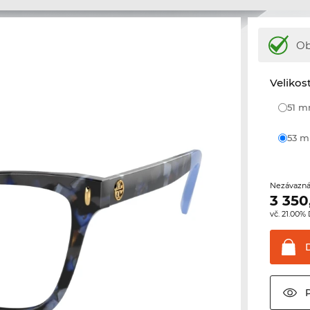
Ob
Velikos
51 
53 
Nezávazná
3 350
vč. 21.00%