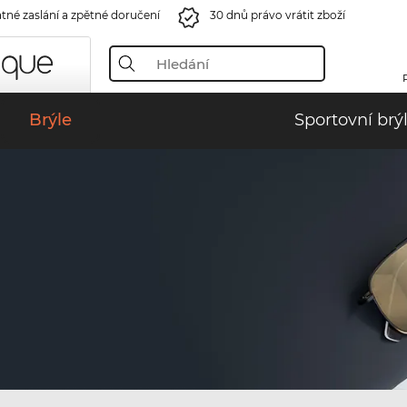
tné zaslání a zpětné doručení
30 dnů právo vrátit zboží
Brýle
Sportovní brý