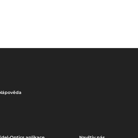
Nápověda
Edel-Optics aplikace
Navštiv nás