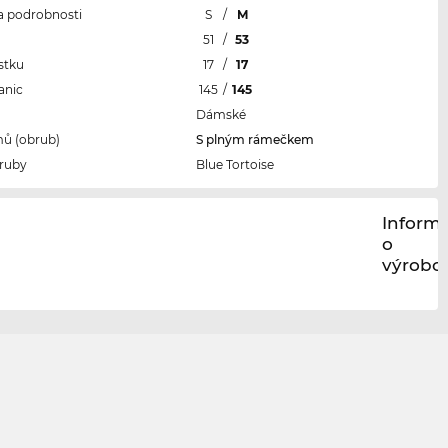
 a podrobnosti
S
/
M
l
51
/
53
stku
17
/
17
anic
145
/
145
Dámské
ů (obrub)
S plným rámečkem
ruby
Blue Tortoise
Inform
o
výrobci