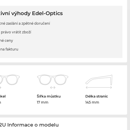
ivní výhody Edel-Optics
tné zaslání a zpětné doručení
 právo vrátit zboží
né ceny
na fakturu
skel
Šířka můstku
Délka stranic
m
17 mm
145 mm
42U Informace o modelu