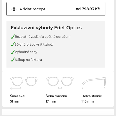
Přidat
recept
od 798,93 Kč
Exkluzivní výhody Edel-Optics
Bezplatné zaslání a zpětné doručení
30 dnů právo vrátit zboží
Výhodné ceny
Nákup na fakturu
Šířka skel
Šířka můstku
Délka stranic
51 mm
17 mm
145 mm