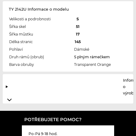
TY 2142U Informace o modelu
Velikosti a podrobnosti
S
Šířka skel
51
Šířka můstku
17
Délka stranic
145
Pohlaví
Dámské
Druh rámů (obrub)
S plným rámečkem
Barva obruby
Transparent Orange
Infor
o
výrobc
POTŘEBUJETE POMOC?
Po-Pá 9-18 hod.