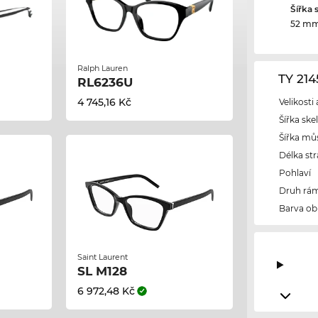
Šířka 
52 m
Ralph Lauren
TY 21
RL6236U
4 745,16 Kč
Velikosti
Šířka ske
Šířka mů
Délka str
Pohlaví
Druh rám
Barva ob
Saint Laurent
SL M128
6 972,48 Kč