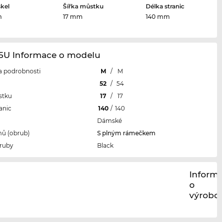
skel
Šířka můstku
Délka stranic
m
17 mm
140 mm
45U Informace o modelu
 a podrobnosti
M
/
M
l
52
/
54
stku
17
/
17
anic
140
/
140
Dámské
ů (obrub)
S plným rámečkem
ruby
Black
Inform
o
výrobci