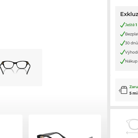
Exkluz
Ještě
1
Bezpla
30 dnů
Výhod
Nákup 
Zaru
5 mi