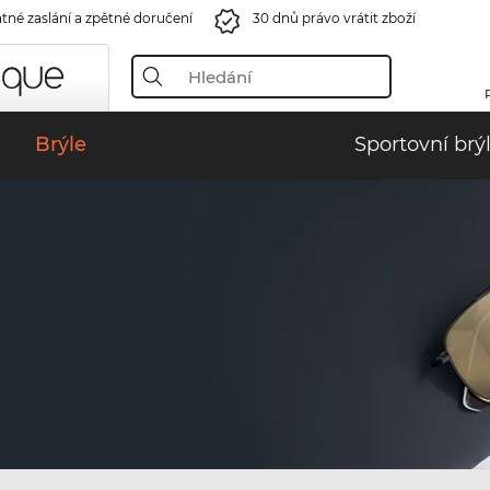
tné zaslání a zpětné doručení
30 dnů právo vrátit zboží
Brýle
Sportovní brý