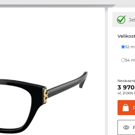
Je
Velikos
52 
54
Nezávazná
3 970
vč. 21.00%