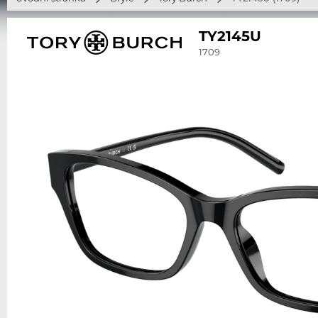
TY2145U
1709