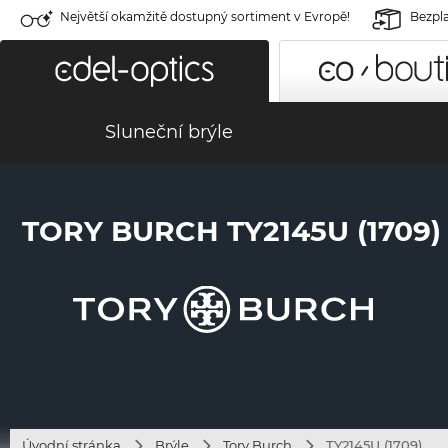
Největší okamžitě dostupný sortiment v Evropě!
Bezpla
Sluneční brýle
TORY BURCH TY2145U (1709)
Úvodní stránka
Brýle
Tory Burch
TY2145U (1709)