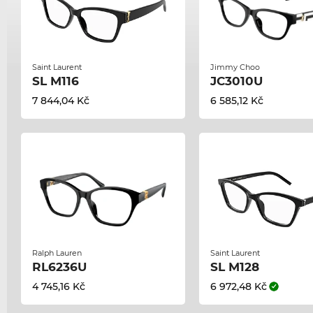
Saint Laurent
Jimmy Choo
SL M116
JC3010U
7 844,04 Kč
6 585,12 Kč
Ralph Lauren
Saint Laurent
RL6236U
SL M128
4 745,16 Kč
6 972,48 Kč