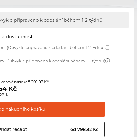
vykle připraveno k odeslání během
1-2 týdnů
t a dostupnost
mm
(Obvykle připraveno k odeslání během 1-2 týdnů)
mm
(Obvykle připraveno k odeslání během 1-2 týdnů)
5 201,93 Kč
 cenová nabídka
,54
Kč
 DPH.
Do nákupního
košíku
Přidat
recept
od 798,92 Kč