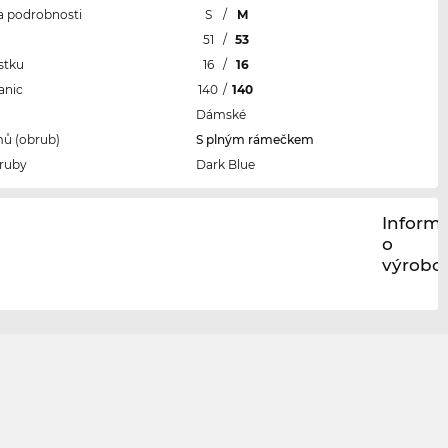
 a podrobnosti
S
/
M
l
51
/
53
stku
16
/
16
anic
140
/
140
Dámské
ů (obrub)
S plným rámečkem
ruby
Dark Blue
Inform
o
výrobci