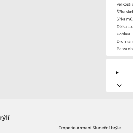
Velikosti
Šířka ske
Šířka mů
Délka str
Pohlaví
Druh rám
Barva ob
rýlí
Emporio Armani Sluneční brýle