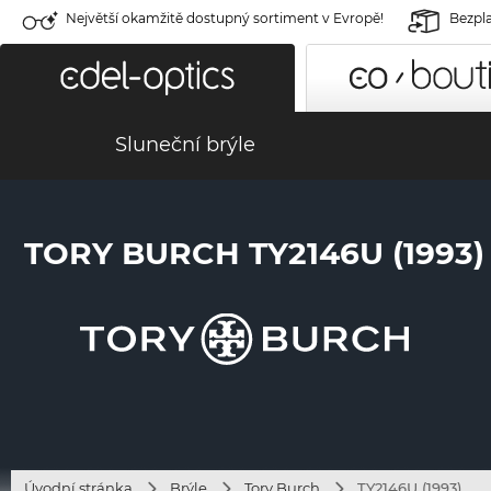
Největší okamžitě dostupný sortiment v Evropě!
Bezpla
Sluneční brýle
TORY BURCH TY2146U (1993)
Úvodní stránka
Brýle
Tory Burch
TY2146U (1993)