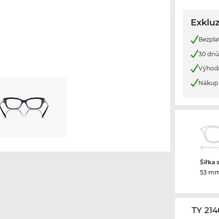
Exkluz
Bezpla
30 dnů
Výhod
Nákup 
Šířka 
53 m
TY 21