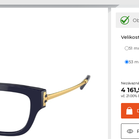
Ob
Velikos
51 
53 
Nezávazná
4 161
vč. 21.00%