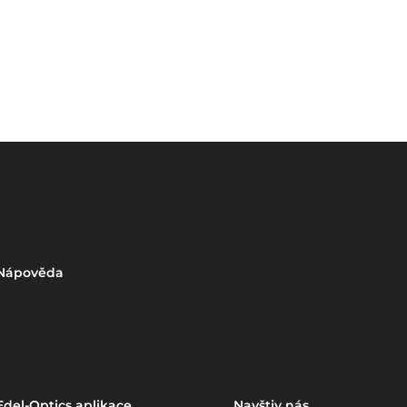
Nápověda
Edel-Optics aplikace
Navštiv nás