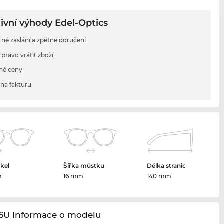
ivní výhody Edel-Optics
tné zaslání a zpětné doručení
 právo vrátit zboží
né ceny
na fakturu
skel
Šířka můstku
Délka stranic
m
16 mm
140 mm
46U Informace o modelu