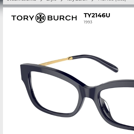
TY2146U
1993