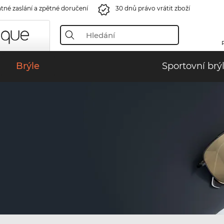
tné zaslání a zpětné doručení
30 dnů právo vrátit zboží
Brýle
Sportovní brý