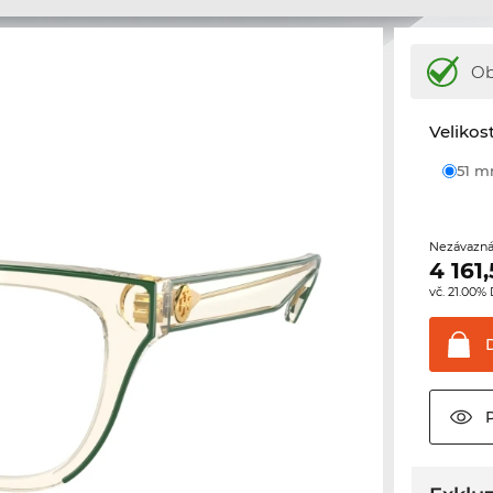
Ob
Velikos
51 
Nezávazná
4 161
vč. 21.00%