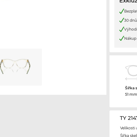
Exkluz
Bezpla
30 dnů
Výhod
Nákup 
Šířka 
51 m
TY 21
Velikosti
Šířka ske