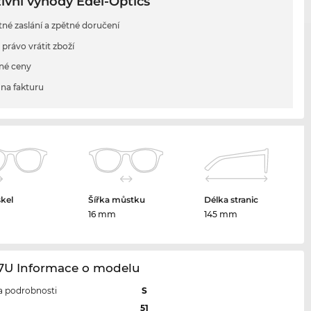
ivní výhody Edel-Optics
tné zaslání a zpětné doručení
 právo vrátit zboží
né ceny
na fakturu
skel
Šířka můstku
Délka stranic
m
16 mm
145 mm
47U Informace o modelu
 a podrobnosti
S
l
51