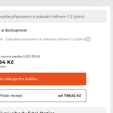
vykle připraveno k odeslání během
1-2 týdnů
t a dostupnost
mm
(Obvykle připraveno k odeslání během 1-2 týdnů)
5 201,93 Kč
 cenová nabídka
,54
Kč
 DPH.
Do nákupního
košíku
Přidat
recept
od 798,92 Kč