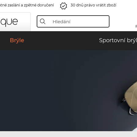
tné zaslání a zpětné doručení
30 dnů právo vrátit zboží
Brýle
Sportovní brý