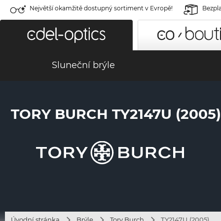
Největší okamžitě dostupný sortiment v Evropě!
Bezpla
Sluneční brýle
TORY BURCH TY2147U (2005)
Úvodní stránka
Brýle
Tory Burch
TY2147U (2005)