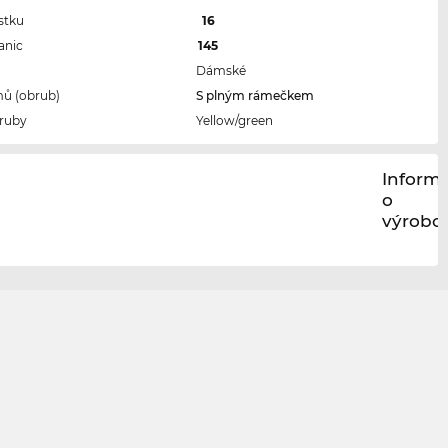
stku
16
anic
145
Dámské
ů (obrub)
S plným rámečkem
ruby
Yellow/green
Inform
o
výrobci