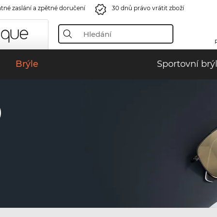
tné zaslání a zpětné doručení
30 dnů právo vrátit zboží
Brýle
Sportovní brý
)