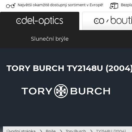
Největší okamžitě dostupný sortiment v Evropě!
Bezpla
Sluneční brýle
TORY BURCH TY2148U (2004
Úvodní stránka
Brýle
Tory Burch
TY2148U (2004)