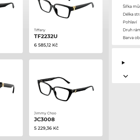
Šířka mů
Délka str
Pohlaví
Druh rám
Tiffany
TF2232U
Barva ob
6 585,12 Kč
Jimmy Choo
JC3008
5 229,36 Kč