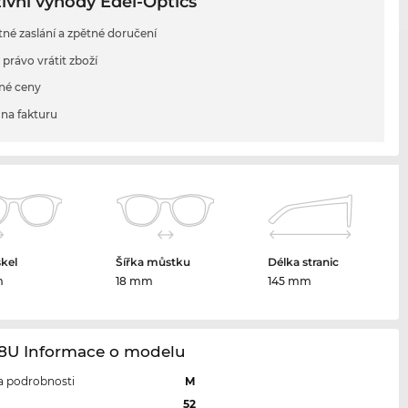
ivní výhody Edel-Optics
tné zaslání a zpětné doručení
 právo vrátit zboží
né ceny
na fakturu
skel
Šířka můstku
Délka stranic
m
18 mm
145 mm
48U Informace o modelu
 a podrobnosti
M
l
52