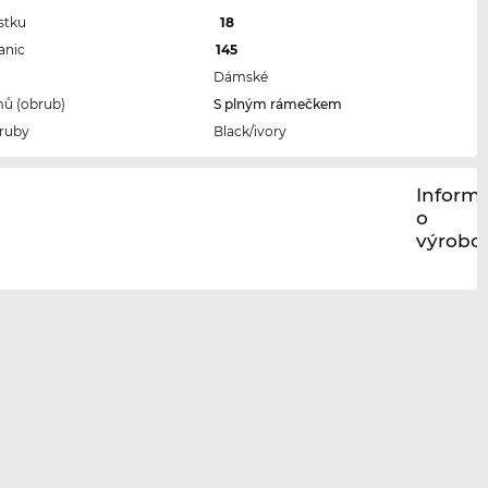
stku
18
anic
145
Dámské
ů (obrub)
S plným rámečkem
ruby
Black/ivory
Inform
o
výrobci