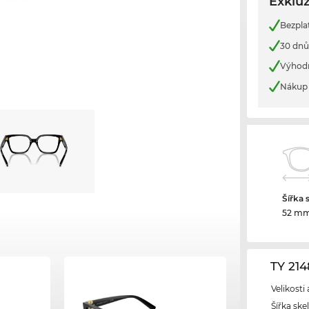
Exkluz
Bezpla
30 dnů
Výhod
Nákup 
Šířka 
52 m
TY 21
Velikosti
Šířka ske