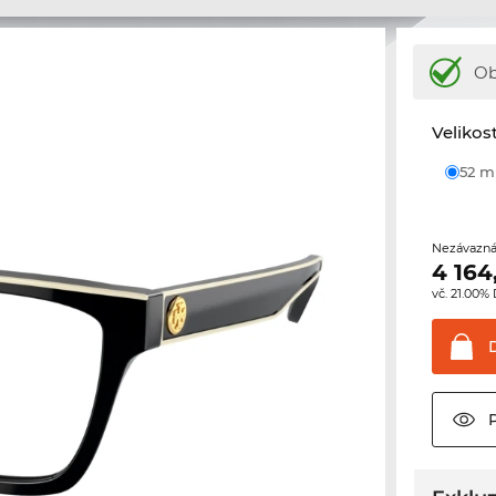
Ob
Velikos
52 
Nezávazná
4 164
vč. 21.00%