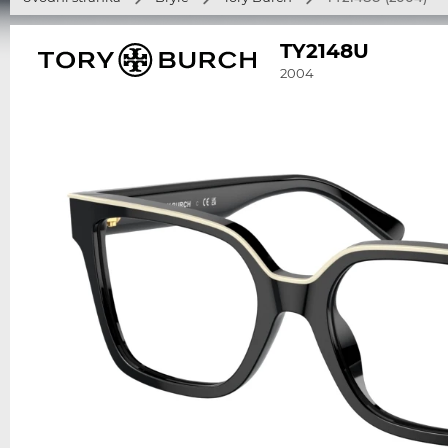
TY2148U
2004