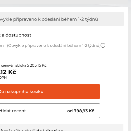
vykle připraveno k odeslání během
1-2 týdnů
t a dostupnost
mm
(Obvykle připraveno k odeslání během 1-2 týdnů)
5 205,15 Kč
 cenová nabídka
,12
Kč
 DPH.
Do nákupního
košíku
Přidat
recept
od 798,93 Kč