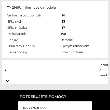
TY 2149U Informace o modelu
Velikosti a podrobnosti
M
Šířka skel
53
Šířka můstku
17
Délka stranic
140
Pohlaví
Dámské
Druh rámů (obrub)
S plným rámečkem
Barva obruby
Brown Tortoise
Infor
o
výrobc
POTŘEBUJETE POMOC?
Po-Pá 9-18 hod.