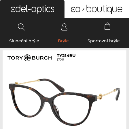
0
Sluneční brýle
Brýle
Sportovní brýle
TY2149U
1728