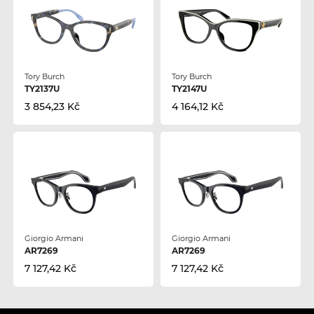
Tory Burch
Tory Burch
TY2137U
TY2147U
3 854,23 Kč
4 164,12 Kč
Giorgio Armani
Giorgio Armani
AR7269
AR7269
7 127,42 Kč
7 127,42 Kč