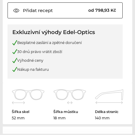
Přidat
recept
od 798,93 Kč
Exkluzivní výhody Edel-Optics
Bezplatné zaslání a zpětné doručení
30 dnů právo vrátit zboží
Výhodné ceny
Nákup na fakturu
Šířka skel
Šířka můstku
Délka stranic
52 mm
18 mm
140 mm