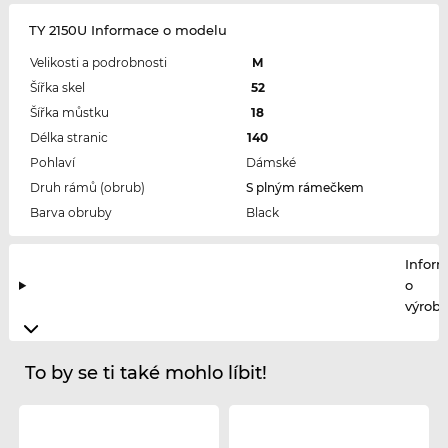
TY 2150U Informace o modelu
Velikosti a podrobnosti
M
Šířka skel
52
Šířka můstku
18
Délka stranic
140
Pohlaví
Dámské
Druh rámů (obrub)
S plným rámečkem
Barva obruby
Black
Infor
o
výrobc
To by se ti také mohlo líbit!