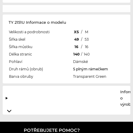
TY 2151U Informace o modelu
Velikosti a podrobnosti
XS
/
M
Šířka skel
49
/
53
Šířka můstku
16
/
16
Délka stranic
140
/
140
Pohlaví
Dámské
Druh rámů (obrub)
S plným rámečkem
Barva obruby
Transparent Green
Infor
o
výrobc
POTŘEBUJETE POMOC?