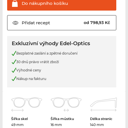
Do nákupního
košíku
Přidat
recept
od 798,93 Kč
Exkluzivní výhody Edel-Optics
Bezplatné zaslání a zpětné doručení
30 dnů právo vrátit zboží
Výhodné ceny
Nákup na fakturu
Šířka skel
Šířka můstku
Délka stranic
49 mm
16 mm
140 mm