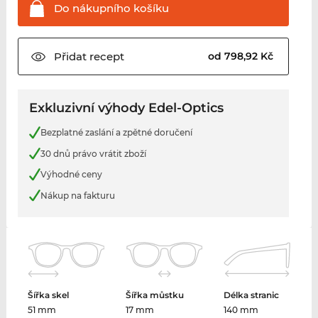
Do nákupního
košíku
Přidat
recept
od 798,92 Kč
Exkluzivní výhody Edel-Optics
Bezplatné zaslání a zpětné doručení
30 dnů právo vrátit zboží
Výhodné ceny
Nákup na fakturu
Šířka skel
Šířka můstku
Délka stranic
51 mm
17 mm
140 mm