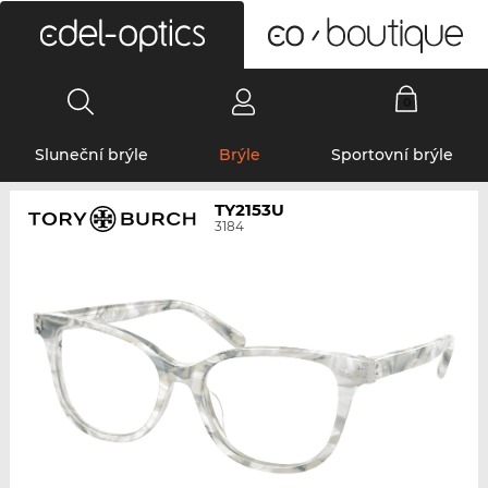
0
Sluneční brýle
Brýle
Sportovní brýle
TY2153U
3184