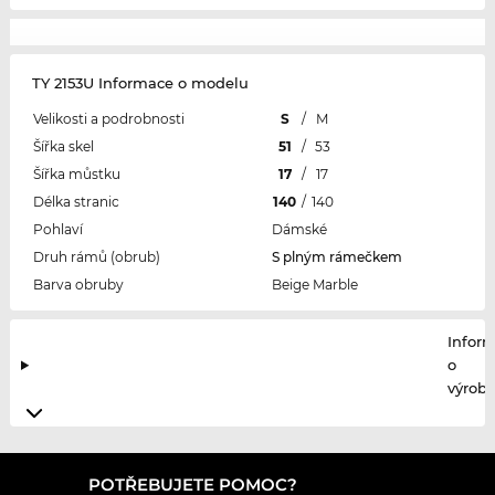
TY 2153U Informace o modelu
Velikosti a podrobnosti
S
/
M
Šířka skel
51
/
53
Šířka můstku
17
/
17
Délka stranic
140
/
140
Pohlaví
Dámské
Druh rámů (obrub)
S plným rámečkem
Barva obruby
Beige Marble
Infor
o
výrobc
POTŘEBUJETE POMOC?