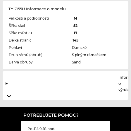
TY 2155U Informace o modelu
Velikosti a podrobnosti
M
Šířka skel
52
Šířka můstku
17
Délka stranic
145
Pohlaví
Dámské
Druh rámů (obrub)
S plným rámečkem
Barva obruby
Sand
Infor
o
výrobc
POTŘEBUJETE POMOC?
Po-Pá 9-18 hod.