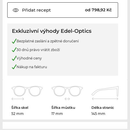
Přidat
recept
od 798,92 Kč
Exkluzivní výhody Edel-Optics
Bezplatné zaslání a zpětné doručení
30 dnů právo vrátit zboží
Výhodné ceny
Nákup na fakturu
Šířka skel
Šířka můstku
Délka stranic
52 mm
17 mm
145 mm