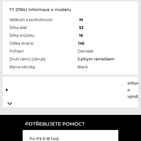
TY 2156U Informace o modelu
Velikosti a podrobnosti
M
Šířka skel
53
Šířka můstku
16
Délka stranic
145
Pohlaví
Dámské
Druh rámů (obrub)
S plným rámečkem
Barva obruby
Black
Infor
o
výrobc
POTŘEBUJETE POMOC?
Po-Pá 9-18 hod.