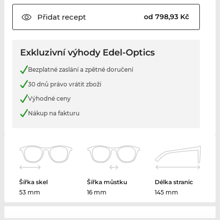
Přidat
recept
od 798,93 Kč
Exkluzivní výhody Edel-Optics
Bezplatné zaslání a zpětné doručení
30 dnů právo vrátit zboží
Výhodné ceny
Nákup na fakturu
Šířka skel
Šířka můstku
Délka stranic
53 mm
16 mm
145 mm