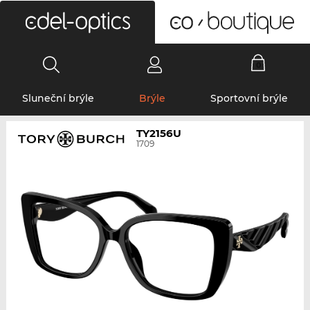
0
Sluneční brýle
Brýle
Sportovní brýle
TY2156U
1709