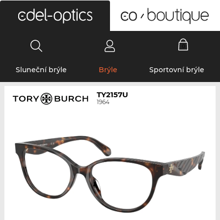
0
Sluneční brýle
Brýle
Sportovní brýle
TY2157U
1964