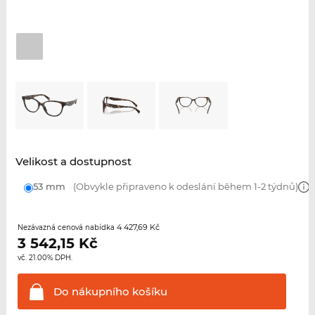
Velikost a dostupnost
53 mm
(Obvykle připraveno k odeslání během 1-2 týdnů)
4 427,69 Kč
Nezávazná cenová nabídka
3 542,15
Kč
vč. 21.00% DPH.
Do nákupního
košíku