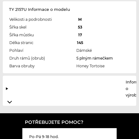
TY 2157U Informace o modelu
Velikosti a podrobnosti
M
Šířka skel
53
Šířka můstku
17
Délka stranic
145
Pohlaví
Dámské
Druh rámů (obrub)
S plným rámečkem
Barva obruby
Honey Tortoise
Infor
o
výrobc
POTŘEBUJETE POMOC?
Po-Pá 9-18 hod.