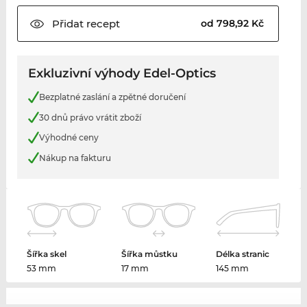
Přidat
recept
od 798,92 Kč
Exkluzivní výhody Edel-Optics
Bezplatné zaslání a zpětné doručení
30 dnů právo vrátit zboží
Výhodné ceny
Nákup na fakturu
Šířka skel
Šířka můstku
Délka stranic
53 mm
17 mm
145 mm