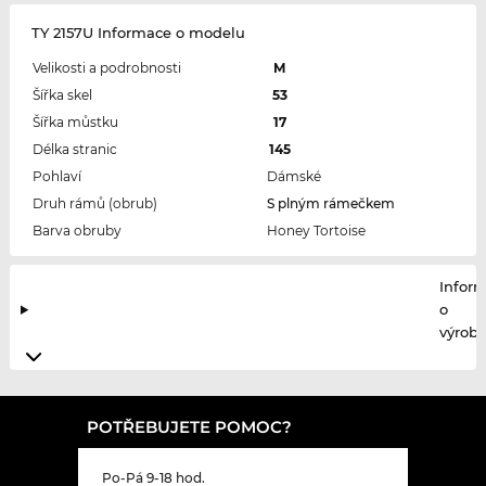
TY 2157U Informace o modelu
Velikosti a podrobnosti
M
Šířka skel
53
Šířka můstku
17
Délka stranic
145
Pohlaví
Dámské
Druh rámů (obrub)
S plným rámečkem
Barva obruby
Honey Tortoise
Infor
o
výrobc
POTŘEBUJETE POMOC?
Po-Pá 9-18 hod.