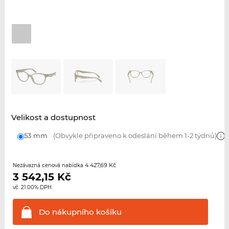
Velikost a dostupnost
53 mm
(Obvykle připraveno k odeslání během 1-2 týdnů)
4 427,69 Kč
Nezávazná cenová nabídka
3 542,15
Kč
vč. 21.00% DPH.
Do nákupního
košíku