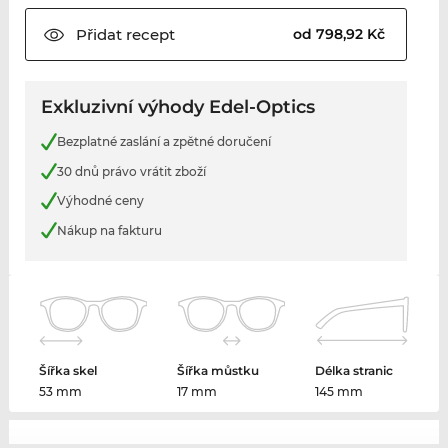
Přidat
recept
od 798,92 Kč
Exkluzivní výhody Edel-Optics
Bezplatné zaslání a zpětné doručení
30 dnů právo vrátit zboží
Výhodné ceny
Nákup na fakturu
Šířka skel
Šířka můstku
Délka stranic
53 mm
17 mm
145 mm