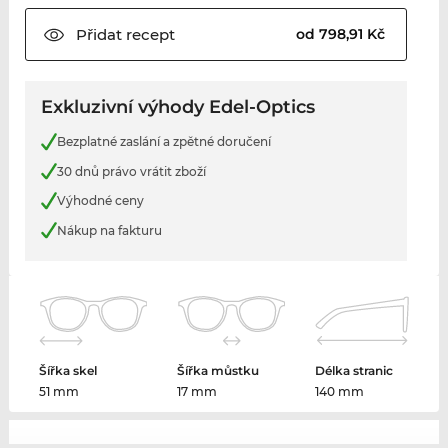
Přidat
recept
od 798,91 Kč
Exkluzivní výhody Edel-Optics
Bezplatné zaslání a zpětné doručení
30 dnů právo vrátit zboží
Výhodné ceny
Nákup na fakturu
Šířka skel
Šířka můstku
Délka stranic
51 mm
17 mm
140 mm