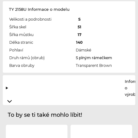
TY 2158U Informace o modelu
Velikosti a podrobnosti
S
Šířka skel
51
Šířka můstku
17
Délka stranic
140
Pohlaví
Dámské
Druh rámů (obrub)
S plným rámečkem
Barva obruby
Transparent Brown
Infor
o
výrobc
To by se ti také mohlo líbit!