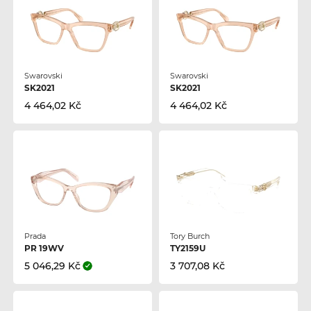
Swarovski
Swarovski
SK2021
SK2021
4 464,02 Kč
4 464,02 Kč
Prada
Tory Burch
PR 19WV
TY2159U
5 046,29 Kč
3 707,08 Kč