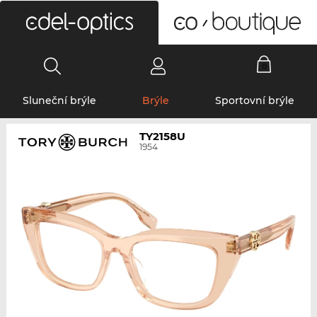
0
Sluneční brýle
Brýle
Sportovní brýle
TY2158U
1954