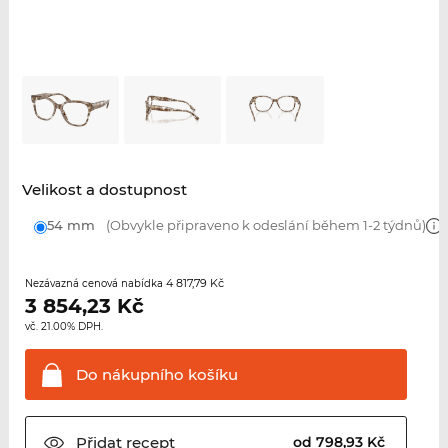
Velikost a dostupnost
54 mm
(Obvykle připraveno k odeslání během 1-2 týdnů)
4 817,79 Kč
Nezávazná cenová nabídka
3 854,23
Kč
vč. 21.00% DPH.
Do nákupního
košíku
Přidat
recept
od 798,93 Kč