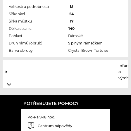
Velikosti a podrobnosti
M
Šířka skel
54
Šířka můstku
17
Délka stranic
140
Pohlaví
Dámské
Druh rámů (obrub)
S plným rámečkem
Barva obruby
Crystal Brown Tortoise
Infor
o
výrobc
POTŘEBUJETE POMOC?
Po-Pá 9-18 hod.
Centrum nápovědy