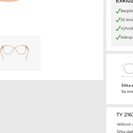
Exkluz
Bezpla
30 dnů
Výhod
Nákup 
Šířka 
54 m
TY 21
Velikosti
Šířka ske