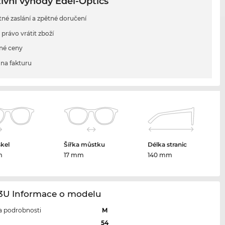
ivní výhody Edel-Optics
tné zaslání a zpětné doručení
 právo vrátit zboží
né ceny
na fakturu
skel
Šířka můstku
Délka stranic
m
17 mm
140 mm
63U Informace o modelu
 a podrobnosti
M
l
54