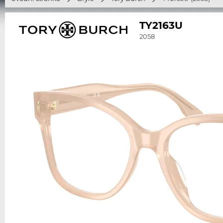
TY2163U
2058