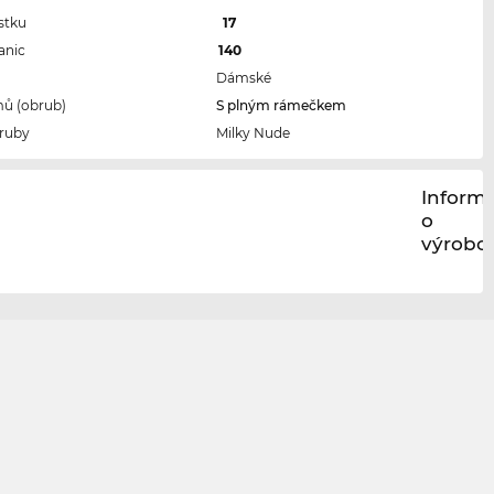
stku
17
anic
140
Dámské
ů (obrub)
S plným rámečkem
ruby
Milky Nude
Inform
o
výrobci