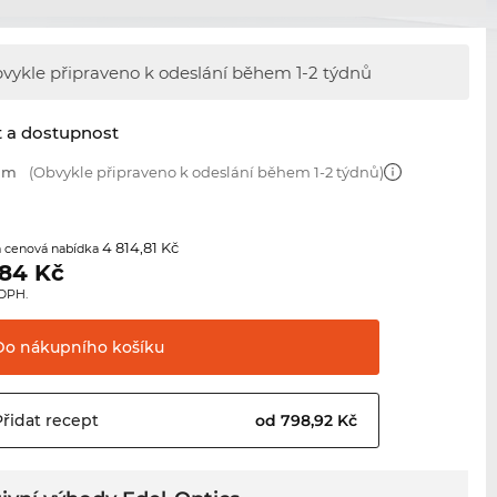
vykle připraveno k odeslání během
1-2 týdnů
t a dostupnost
 mm
(Obvykle připraveno k odeslání během 1-2 týdnů)
4 814,81 Kč
 cenová nabídka
,84
Kč
 DPH.
Do nákupního
košíku
Přidat
recept
od 798,92 Kč