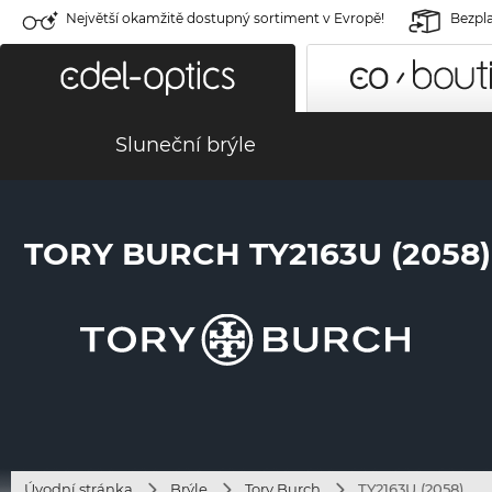
Největší okamžitě dostupný sortiment v Evropě!
Bezpla
Sluneční brýle
TORY BURCH TY2163U (2058)
Úvodní stránka
Brýle
Tory Burch
TY2163U (2058)