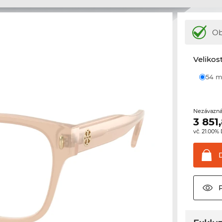
Ob
Velikos
54
Nezávazná
3 851
vč. 21.00%