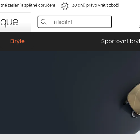
tné zaslání a zpětné doručení
30 dnů právo vrátit zboží
Brýle
Sportovní brý