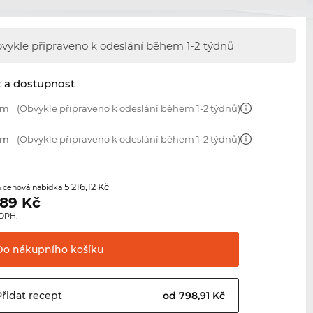
vykle připraveno k odeslání během
1-2 týdnů
t a dostupnost
mm
(Obvykle připraveno k odeslání během 1-2 týdnů)
mm
(Obvykle připraveno k odeslání během 1-2 týdnů)
5 216,12 Kč
 cenová nabídka
,89
Kč
 DPH.
Do nákupního
košíku
Přidat
recept
od 798,91 Kč