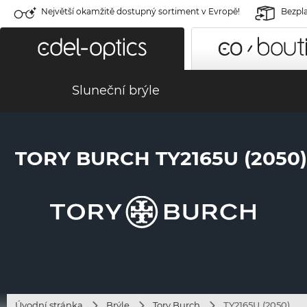
Největší okamžitě dostupný sortiment v Evropě!
Bezpla
Sluneční brýle
TORY BURCH TY2165U (2050)
Úvodní stránka
Brýle
Tory Burch
TY2165U (2050)