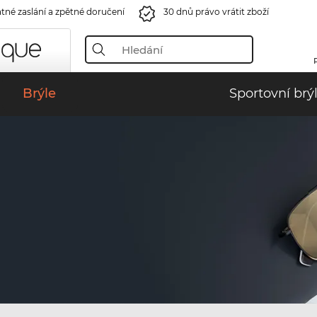
tné zaslání a zpětné doručení
30 dnů právo vrátit zboží
Brýle
Sportovní brý