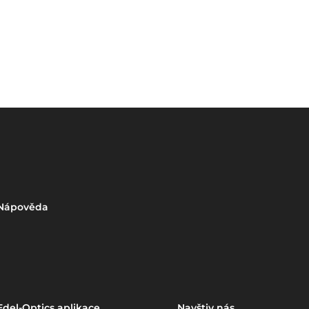
Nápověda
Edel-Optics aplikace
Navštiv nás