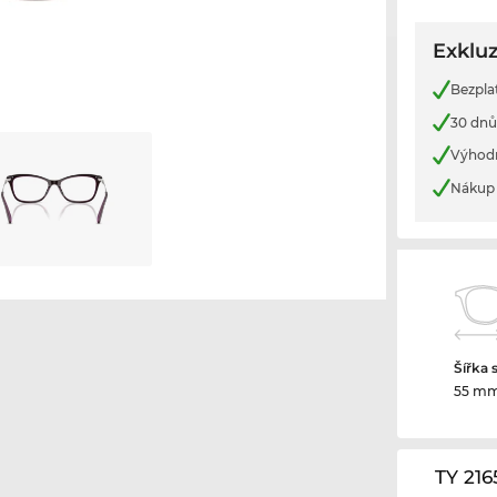
Exkluz
Bezpla
30 dnů
Výhod
Nákup 
Šířka 
55 m
TY 21