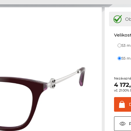
Ob
Velikos
53 
55 
Nezávazná
4 172
vč. 21.00%