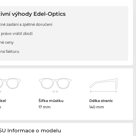
ivní výhody Edel-Optics
tné zaslání a zpětné doručení
 právo vrátit zboží
né ceny
na fakturu
skel
Šířka můstku
Délka stranic
m
17 mm
140 mm
65U Informace o modelu