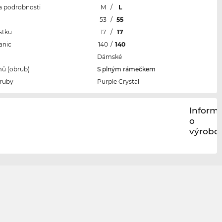
 a podrobnosti
M
/
L
l
53
/
55
stku
17
/
17
anic
140
/
140
Dámské
ů (obrub)
S plným rámečkem
ruby
Purple Crystal
Inform
o
výrobci