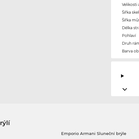
Velikosti
Šířka ske
Šířka mů
Délka str
Pohlaví
Druh rám
Barva ob
rýlí
Emporio Armani Sluneční brýle