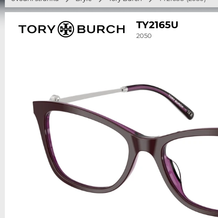
TY2165U
2050