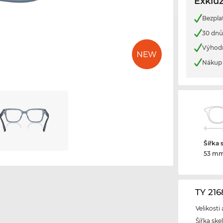
Exkluz
Bezpla
30 dnů
Výhod
Nákup 
Šířka 
53 m
TY 21
Velikosti
Šířka ske