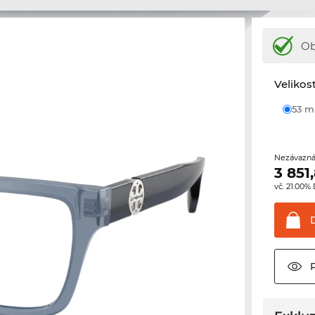
Ob
Velikos
53 
Nezávazná
3 851
vč. 21.00%