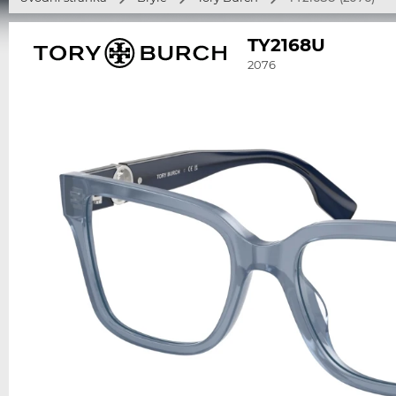
TY2168U
2076