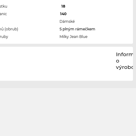
stku
18
anic
140
Dámské
ů (obrub)
S plným rámečkem
ruby
Milky Jean Blue
Inform
o
výrobci