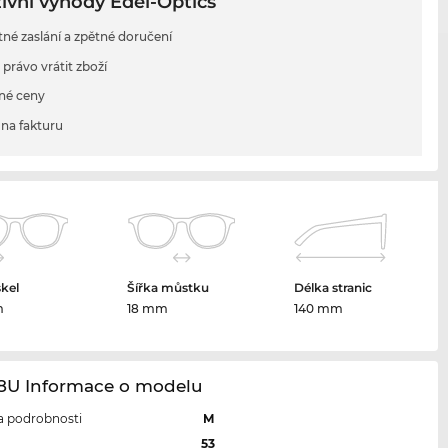
ivní výhody Edel-Optics
tné zaslání a zpětné doručení
 právo vrátit zboží
né ceny
na fakturu
skel
Šířka můstku
Délka stranic
m
18 mm
140 mm
68U Informace o modelu
 a podrobnosti
M
l
53