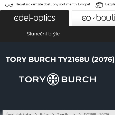
Největší okamžitě dostupný sortiment v Evropě!
Bezpla
Sluneční brýle
TORY BURCH TY2168U (2076)
Úvodní stránka
Brýle
Tory Burch
TY2168U (2076)