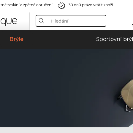
tné zaslání a zpětné doručení
30 dnů právo vrátit zboží
Brýle
Sportovní brý