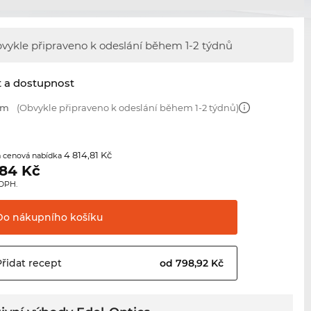
vykle připraveno k odeslání během
1-2 týdnů
t a dostupnost
mm
(Obvykle připraveno k odeslání během 1-2 týdnů)
4 814,81 Kč
 cenová nabídka
,84
Kč
 DPH.
Do nákupního
košíku
Přidat
recept
od 798,92 Kč