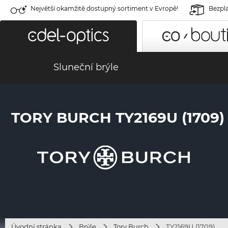
Největší okamžitě dostupný sortiment v Evropě!
Bezpla
Sluneční brýle
TORY BURCH TY2169U (1709)
Úvodní stránka
Brýle
Tory Burch
TY2169U (1709)