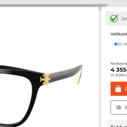
Je
Velikos
54
Nezávazná
4 355
vč. 21.00%