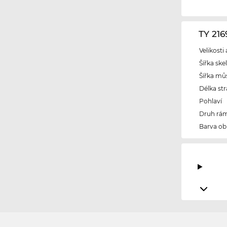
TY 21
Velikosti
Šířka ske
Šířka mů
Délka str
Pohlaví
Druh rám
Barva ob