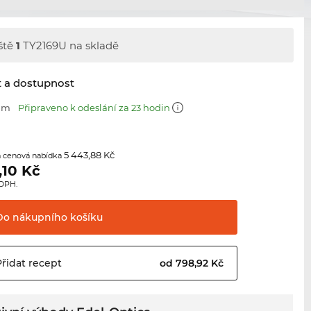
ště
1
TY2169U na skladě
t a dostupnost
 mm
Připraveno k odeslání za 23 hodin
5 443,88 Kč
 cenová nabídka
,10
Kč
 DPH.
Do nákupního
košíku
Přidat
recept
od 798,92 Kč