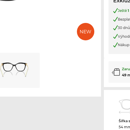
Exkluz
Ještě
1
Bezpla
30 dnů
Výhod
Nákup 
Zaru
49 
Šířka 
54 m