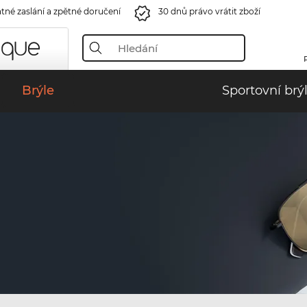
tné zaslání a zpětné doručení
30 dnů právo vrátit zboží
Brýle
Sportovní brý