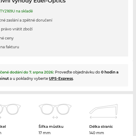
ivní výhody Edel-Optics
TY2169U na skladě
tné zaslání a zpětné doručení
 právo vrátit zboží
né ceny
na fakturu
čené dodání do
7. srpna 2026
:
Proveďte objednávku do
0 hodin a
minut
a u pokladny vyberte
UPS-Express
.
skel
Šířka můstku
Délka stranic
m
17 mm
140 mm