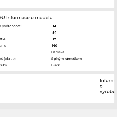
69U Informace o modelu
 a podrobnosti
M
l
54
stku
17
anic
140
Dámské
ů (obrub)
S plným rámečkem
ruby
Black
Inform
o
výrobci