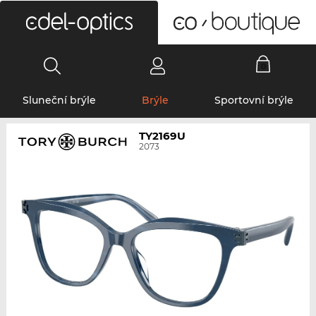
0
Sluneční brýle
Brýle
Sportovní brýle
TY2169U
2073