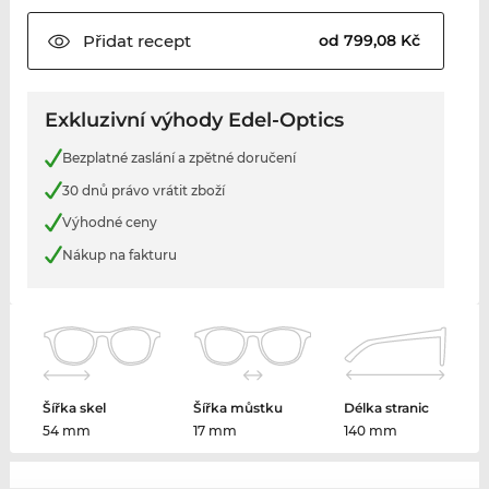
Přidat
recept
od 799,08 Kč
Exkluzivní výhody Edel-Optics
Bezplatné zaslání a zpětné doručení
30 dnů právo vrátit zboží
Výhodné ceny
Nákup na fakturu
Šířka skel
Šířka můstku
Délka stranic
54 mm
17 mm
140 mm