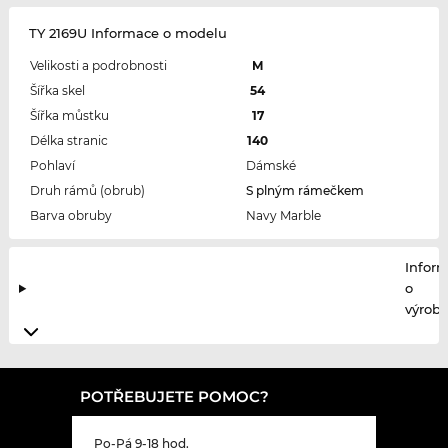
TY 2169U Informace o modelu
Velikosti a podrobnosti
M
Šířka skel
54
Šířka můstku
17
Délka stranic
140
Pohlaví
Dámské
Druh rámů (obrub)
S plným rámečkem
Barva obruby
Navy Marble
Infor
o
výrobc
POTŘEBUJETE POMOC?
Po-Pá 9-18 hod.