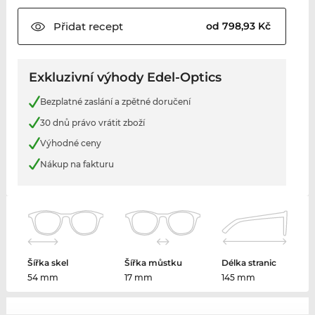
Přidat
recept
od 798,93 Kč
Exkluzivní výhody Edel-Optics
Bezplatné zaslání a zpětné doručení
30 dnů právo vrátit zboží
Výhodné ceny
Nákup na fakturu
Šířka skel
Šířka můstku
Délka stranic
54 mm
17 mm
145 mm