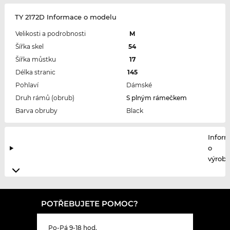
TY 2172D Informace o modelu
Velikosti a podrobnosti
M
Šířka skel
54
Šířka můstku
17
Délka stranic
145
Pohlaví
Dámské
Druh rámů (obrub)
S plným rámečkem
Barva obruby
Black
Infor
o
výrobc
POTŘEBUJETE POMOC?
Po-Pá 9-18 hod.