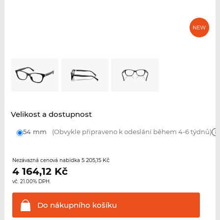
Velikost a dostupnost
54 mm
(Obvykle připraveno k odeslání během 4-6 týdnů)
5 205,15 Kč
Nezávazná cenová nabídka
4 164,12
Kč
vč. 21.00% DPH.
Do nákupního
košíku