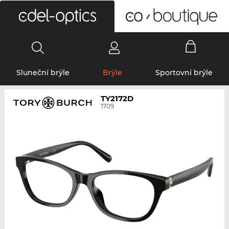
0
Sluneční brýle
Brýle
Sportovní brýle
TY2172D
1709