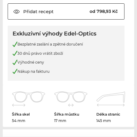
Přidat
recept
od 798,93 Kč
Exkluzivní výhody Edel-Optics
Bezplatné zaslání a zpětné doručení
30 dnů právo vrátit zboží
Výhodné ceny
Nákup na fakturu
Šířka skel
Šířka můstku
Délka stranic
54 mm
17 mm
145 mm