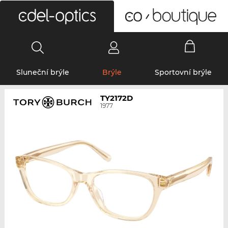
0
Sluneční brýle
Brýle
Sportovní brýle
TY2172D
1977