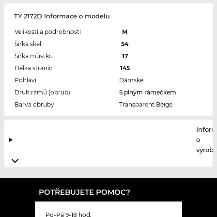
TY 2172D Informace o modelu
Velikosti a podrobnosti
M
Šířka skel
54
Šířka můstku
17
Délka stranic
145
Pohlaví
Dámské
Druh rámů (obrub)
S plným rámečkem
Barva obruby
Transparent Beige
Infor
o
výrobc
POTŘEBUJETE POMOC?
Po-Pá 9-18 hod.