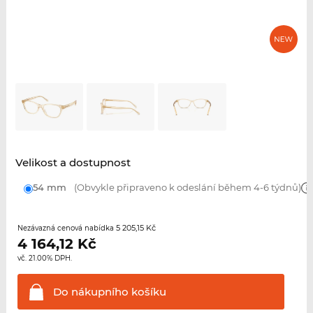
Velikost a dostupnost
54 mm
(Obvykle připraveno k odeslání během 4-6 týdnů)
5 205,15 Kč
Nezávazná cenová nabídka
4 164,12
Kč
vč. 21.00% DPH.
Do nákupního
košíku