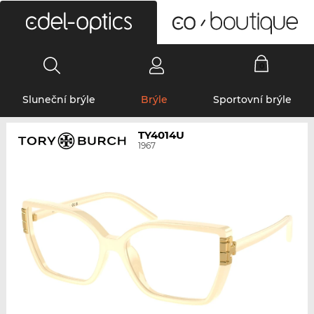
0
Sluneční brýle
Brýle
Sportovní brýle
TY4014U
1967