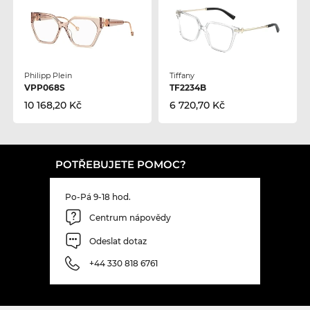
Philipp Plein
Tiffany
VPP068S
TF2234B
10 168,20 Kč
6 720,70 Kč
POTŘEBUJETE POMOC?
Po-Pá 9-18 hod.
Centrum nápovědy
Odeslat dotaz
+44 330 818 6761