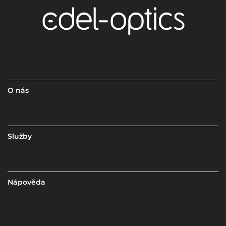
O nás
Služby
Nápověda