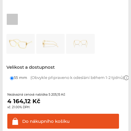
Velikost a dostupnost
55 mm
(Obvykle připraveno k odeslání během 1-2 týdnů)
5 205,15 Kč
Nezávazná cenová nabídka
4 164,12
Kč
vč. 21.00% DPH.
Do nákupního
košíku