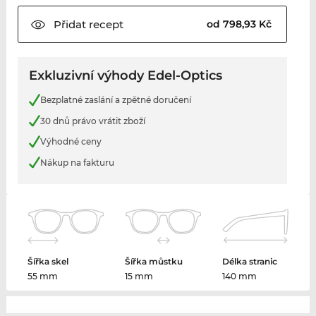
Přidat
recept
od 798,93 Kč
Exkluzivní výhody Edel-Optics
Bezplatné zaslání a zpětné doručení
30 dnů právo vrátit zboží
Výhodné ceny
Nákup na fakturu
Šířka skel
Šířka můstku
Délka stranic
55 mm
15 mm
140 mm