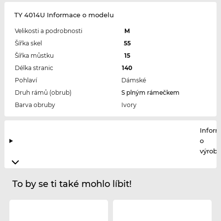
TY 4014U Informace o modelu
Velikosti a podrobnosti
M
Šířka skel
55
Šířka můstku
15
Délka stranic
140
Pohlaví
Dámské
Druh rámů (obrub)
S plným rámečkem
Barva obruby
Ivory
Infor
o
výrobc
To by se ti také mohlo líbit!