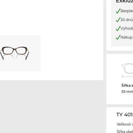
Exkluz
Bezpla
30 dnů
Výhod
Nákup 
Šířka 
55 m
TY 40
Velikosti
Šířka ske