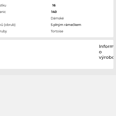
stku
16
anic
140
Dámské
ů (obrub)
S plným rámečkem
ruby
Tortoise
Inform
o
výrobci