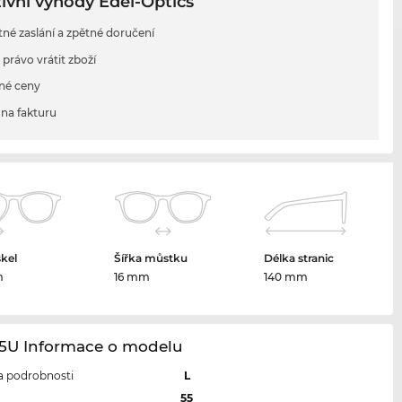
ivní výhody Edel-Optics
tné zaslání a zpětné doručení
 právo vrátit zboží
né ceny
na fakturu
skel
Šířka můstku
Délka stranic
m
16 mm
140 mm
15U Informace o modelu
 a podrobnosti
L
l
55