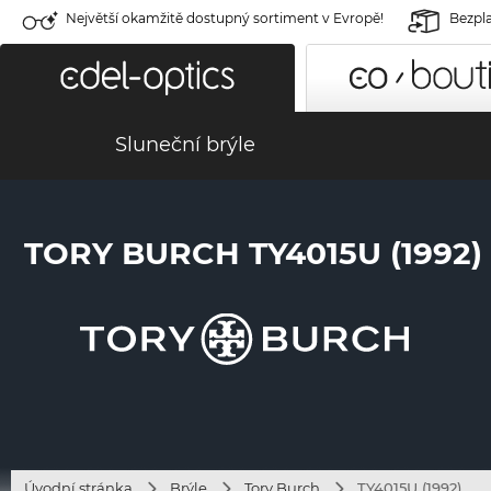
Největší okamžitě dostupný sortiment v Evropě!
Bezpla
Sluneční brýle
TORY BURCH TY4015U (1992)
Úvodní stránka
Brýle
Tory Burch
TY4015U (1992)