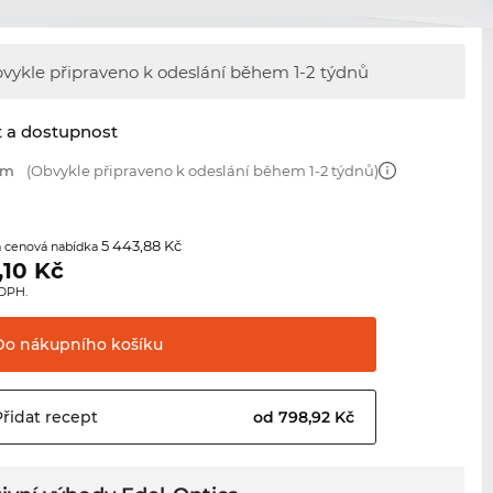
vykle připraveno k odeslání během
1-2 týdnů
t a dostupnost
mm
(Obvykle připraveno k odeslání během 1-2 týdnů)
5 443,88 Kč
 cenová nabídka
,10
Kč
 DPH.
Do nákupního
košíku
Přidat
recept
od 798,92 Kč