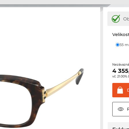
Ob
Velikos
55 
Nezávazná
4 355
vč. 21.00%