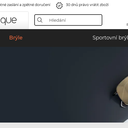
tné zaslání a zpětné doručení
30 dnů právo vrátit zboží
Brýle
Sportovní brý