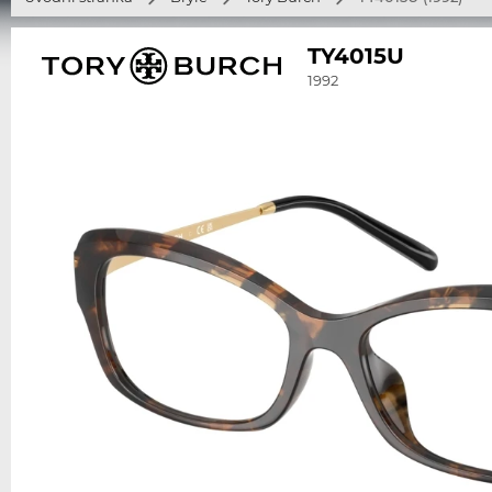
TY4015U
1992