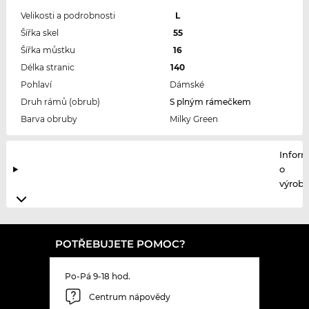
Velikosti a podrobnosti
L
Šířka skel
55
Šířka můstku
16
Délka stranic
140
Pohlaví
Dámské
Druh rámů (obrub)
S plným rámečkem
Barva obruby
Milky Green
Infor
o
výrobc
POTŘEBUJETE POMOC?
Po-Pá 9-18 hod.
Centrum nápovědy