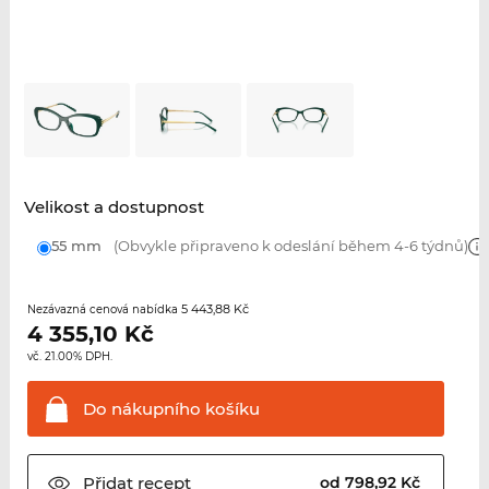
Velikost a dostupnost
55 mm
(Obvykle připraveno k odeslání během 4-6 týdnů)
5 443,88 Kč
Nezávazná cenová nabídka
4 355,10
Kč
vč. 21.00% DPH.
Do nákupního
košíku
Přidat
recept
od 798,92 Kč