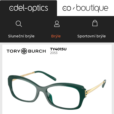
0
Sluneční brýle
Brýle
Sportovní brýle
TY4015U
2053