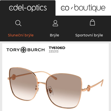
0
Sluneční brýle
Brýle
Sportovní brýle
TY6106D
335313