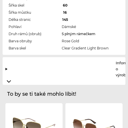
Šířka skel
60
Šířka můstku
16
Délka stranic
145
Pohlaví
Dámské
Druh rámů (obrub)
S plným rámečkem
Barva obruby
Rose Gold
Barva skel
Clear Gradient Light Brown
Infor
o
výrobc
To by se ti také mohlo líbit!