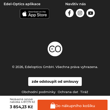
Edel-Optics aplikace
Navštiv nás
© 2026, Edeloptics GmbH. Všechna práva vyhrazena.
zde odstoupit od smlouvy
Obchodní podmínky
Ochrana dat
Tiráž
Nezávazná cenová
4 817,79 Kč
nabídka
Do nákupního
košíku
3 854,23
Kč