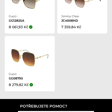
Gucci
Jimmy Choo
GG1282SA
JC4008HD
8 061,93 Kč
7 359,84 Kč
Gucci
GG0879S
8 279,82 Kč
POTŘEBUJETE POMOC?