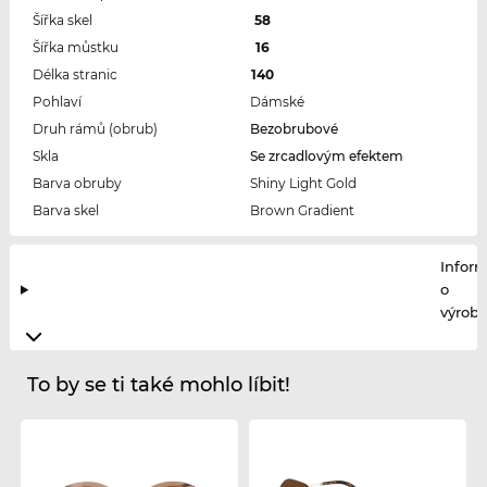
Šířka skel
58
Šířka můstku
16
Délka stranic
140
Pohlaví
Dámské
Druh rámů (obrub)
Bezobrubové
Skla
Se zrcadlovým efektem
Barva obruby
Shiny Light Gold
Barva skel
Brown Gradient
Infor
o
výrobc
To by se ti také mohlo líbit!