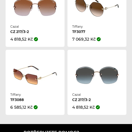
Cazal
Tiffany
CZ 217/3-2
TF3077
4 818,52 Kč
7 069,32 Kč
Tiffany
Cazal
TF3088
CZ 217/3-2
6 585,12 Kč
4 818,52 Kč