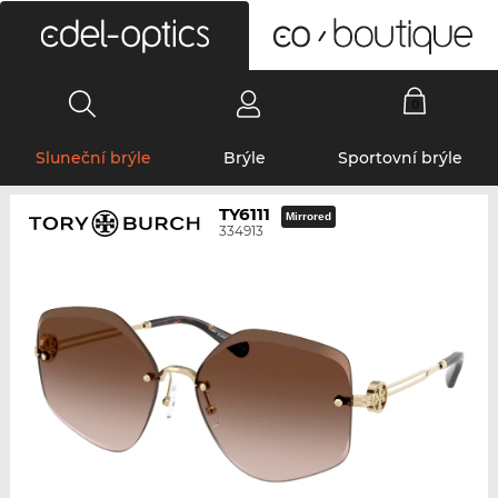
0
Sluneční brýle
Brýle
Sportovní brýle
TY6111
Mirrored
334913