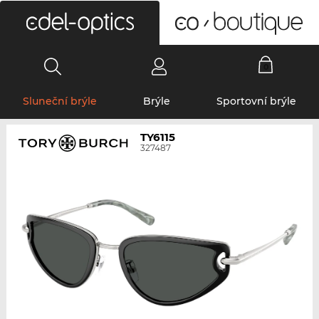
0
Sluneční brýle
Brýle
Sportovní brýle
TY6115
327487