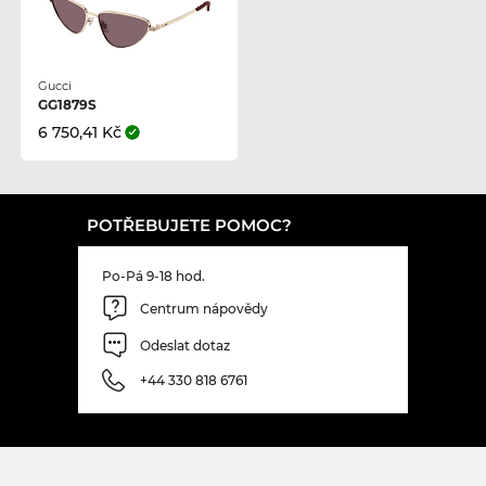
Gucci
GG1879S
6 750,41 Kč
POTŘEBUJETE POMOC?
Po-Pá 9-18 hod.
Centrum nápovědy
Odeslat dotaz
+44 330 818 6761