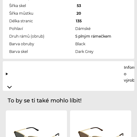
Šířka skel
53
Šířka můstku
20
Délka stranic
135
Pohlaví
Dámské
Druh rámů (obrub)
S plným rámečkem
Barva obruby
Black
Barva skel
Dark Grey
Infor
o
výrobc
To by se ti také mohlo líbit!