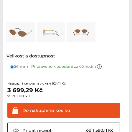
Velikost a dostupnost
54 mm
Připraveno k odeslání za 65 hodin
4 624,11 Kč
Nezávazná cenová nabídka
3 699,29
Kč
vč. 21.00% DPH.
Do nákupního
košíku
Přidat
recept
od 1 590,11 Kč