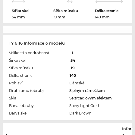
Šířka skel
Šířka můstku
Délka stranic
54 mm
19 mm
140 mm
TY 6116 Informace o modelu
Velikosti a podrobnosti
L
Šířka skel
54
Šířka můstku
19
Délka stranic
140
Pohlaví
Dámské
Druh rámů (obrub)
S plným rámečkem
Skla
Se zrcadlovým efektem
Barva obruby
Shiny Light Gold
Barva skel
Dark Brown
Infor
o