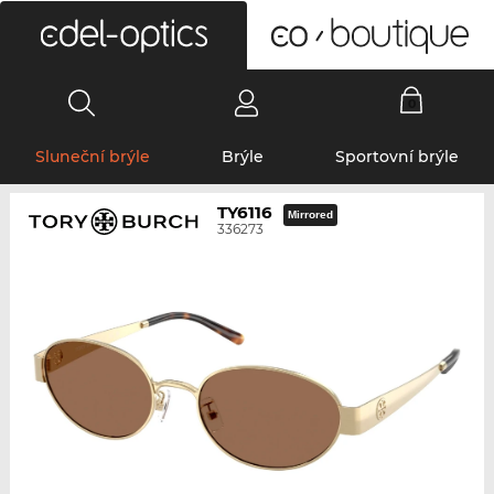
0
Sluneční brýle
Brýle
Sportovní brýle
TY6116
Mirrored
336273