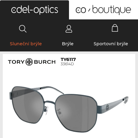
0
Sluneční brýle
Brýle
Sportovní brýle
TY6117
33614D