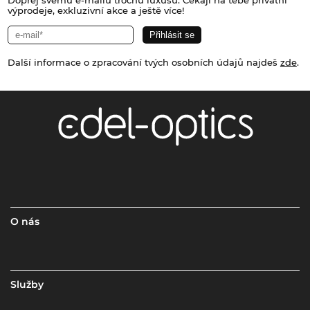
Dopřej svému e-mailu trochu luxusu. Čekají na tebe privátní
výprodeje, exkluzivní akce a ještě více!
Další informace o zpracování tvých osobních údajů najdeš
zde
.
O nás
Služby