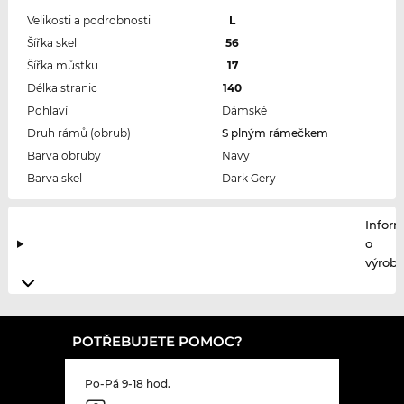
Velikosti a podrobnosti
L
Šířka skel
56
Šířka můstku
17
Délka stranic
140
Pohlaví
Dámské
Druh rámů (obrub)
S plným rámečkem
Barva obruby
Navy
Barva skel
Dark Gery
Infor
o
výrobc
POTŘEBUJETE POMOC?
Po-Pá 9-18 hod.