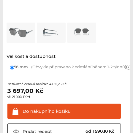
Velikost a dostupnost
56 mm
(Obvykle připraveno k odeslání během 1-2 týdnů)
4 621,25 Kč
Nezávazná cenová nabídka
3 697,00
Kč
vč. 21.00% DPH.
Do nákupního
košíku
Přidat
recept
od 1 590,10 Kč