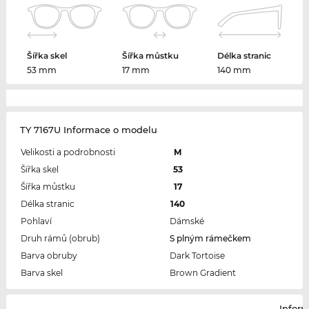
Šířka skel
Šířka můstku
Délka stranic
53 mm
17 mm
140 mm
TY 7167U Informace o modelu
Velikosti a podrobnosti
M
Šířka skel
53
Šířka můstku
17
Délka stranic
140
Pohlaví
Dámské
Druh rámů (obrub)
S plným rámečkem
Barva obruby
Dark Tortoise
Barva skel
Brown Gradient
Infor