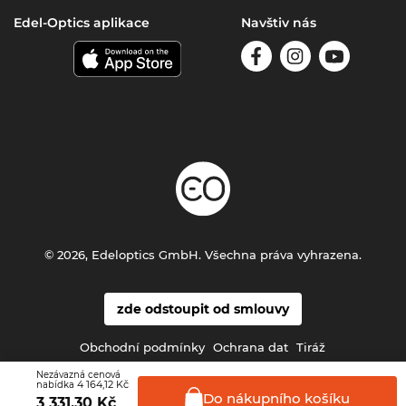
Edel-Optics aplikace
Navštiv nás
© 2026, Edeloptics GmbH. Všechna práva vyhrazena.
zde odstoupit od smlouvy
Obchodní podmínky
Ochrana dat
Tiráž
Nezávazná cenová
4 164,12 Kč
nabídka
Do nákupního
košíku
3 331,30
Kč