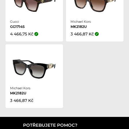
Gucci
Michael Kors
GG1714S
MK2182U
4 466,75 Kč
3 466,87 Kč
Michael Kors
MK2182U
3 466,87 Kč
POTŘEBUJETE POMOC?