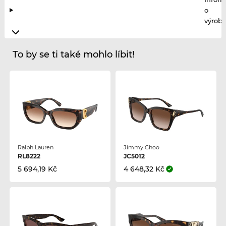
o
výrobc
To by se ti také mohlo líbit!
Ralph Lauren
Jimmy Choo
RL8222
JC5012
5 694,19 Kč
4 648,32 Kč