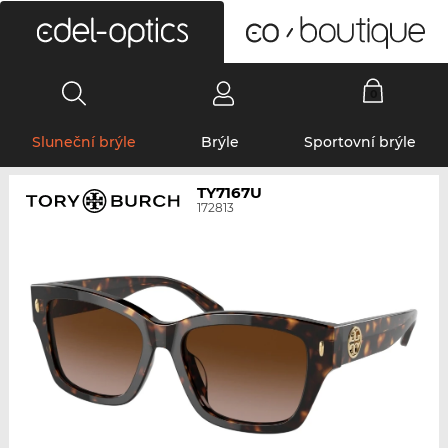
0
Sluneční brýle
Brýle
Sportovní brýle
TY7167U
172813