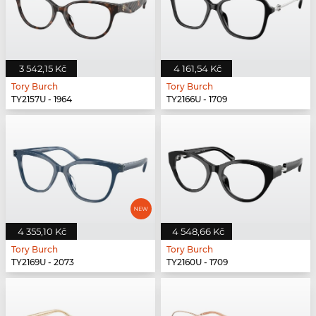
3 542,15 Kč
4 161,54 Kč
Tory Burch
Tory Burch
TY2157U - 1964
TY2166U - 1709
4 355,10 Kč
4 548,66 Kč
Tory Burch
Tory Burch
TY2169U - 2073
TY2160U - 1709