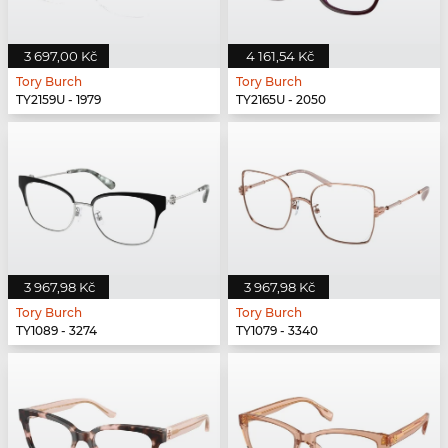
3 697,00 Kč
4 161,54 Kč
Tory Burch
Tory Burch
TY2159U - 1979
TY2165U - 2050
3 967,98 Kč
3 967,98 Kč
Tory Burch
Tory Burch
TY1089 - 3274
TY1079 - 3340