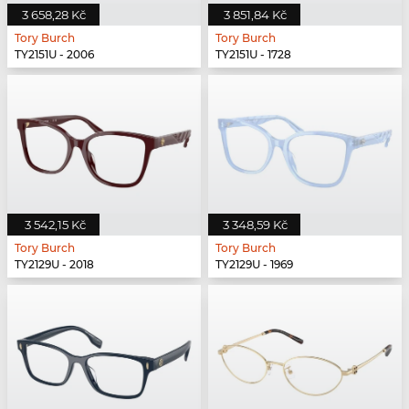
3 658,28 Kč
3 851,84 Kč
Tory Burch
Tory Burch
TY2151U - 2006
TY2151U - 1728
3 542,15 Kč
3 348,59 Kč
Tory Burch
Tory Burch
TY2129U - 2018
TY2129U - 1969