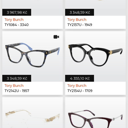
3 967,98 Kč
3 348,59 Kč
Tory Burch
Tory Burch
TY1084 - 3340
TY2157U - 1949
3 348,59 Kč
4 355,10 Kč
Tory Burch
Tory Burch
TY2142U - 1957
TY2154U - 1709