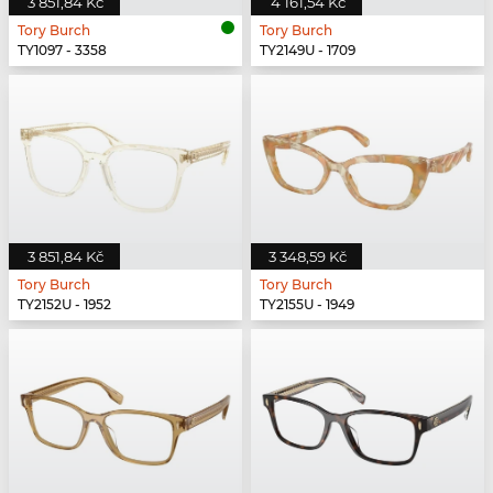
3 851,84 Kč
4 161,54 Kč
Tory Burch
Tory Burch
TY1097 - 3358
TY2149U - 1709
3 851,84 Kč
3 348,59 Kč
Tory Burch
Tory Burch
TY2152U - 1952
TY2155U - 1949