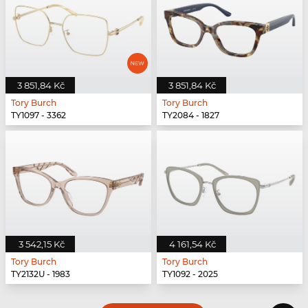
3 851,84 Kč
3 851,84 Kč
Tory Burch
Tory Burch
TY1097 - 3362
TY2084 - 1827
3 542,15 Kč
4 161,54 Kč
Tory Burch
Tory Burch
TY2132U - 1983
TY1092 - 2025