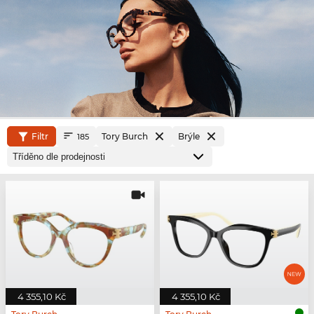
Filtr
Tory Burch
Brýle
185
4 355,10 Kč
4 355,10 Kč