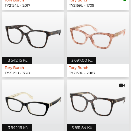
Tory Burch
Tory Burch
TY2154U - 2017
TY2169U - 1709
3 542,15 Kč
3 697,00 Kč
Tory Burch
Tory Burch
TY2129U - 1728
TY2159U - 2063
3 542,15 Kč
3 851,84 Kč