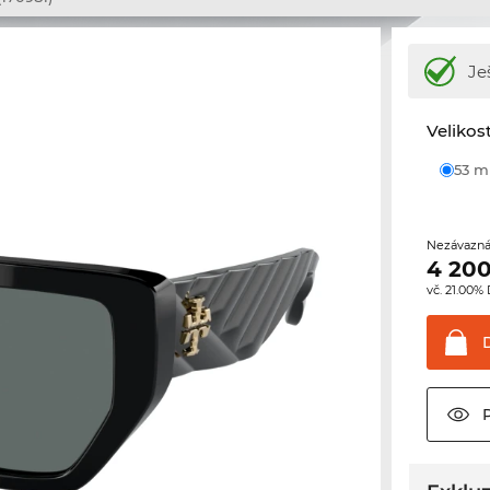
Je
Velikos
53 
Nezávazná
4 200
vč. 21.00%