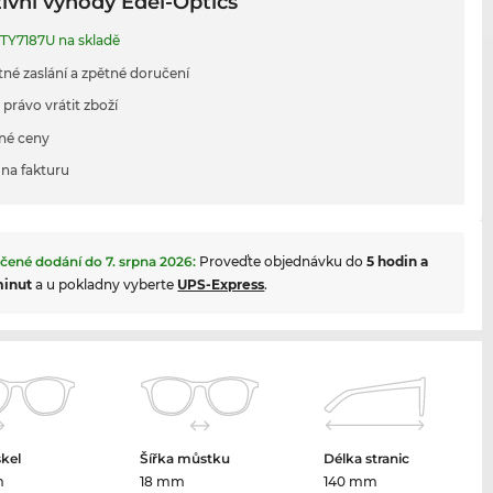
ivní výhody Edel-Optics
TY7187U na skladě
tné zaslání a zpětné doručení
 právo vrátit zboží
né ceny
na fakturu
čené dodání do
7. srpna 2026
:
Proveďte objednávku do
5 hodin a
minut
a u pokladny vyberte
UPS-Express
.
skel
Šířka můstku
Délka stranic
m
18 mm
140 mm