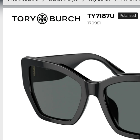
TY7187U
Polarized
170981