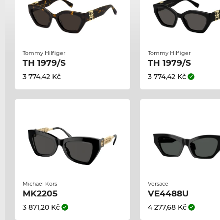
Tommy Hilfiger
Tommy Hilfiger
TH 1979/S
TH 1979/S
3 774,42 Kč
3 774,42 Kč
Michael Kors
Versace
MK2205
VE4488U
3 871,20 Kč
4 277,68 Kč