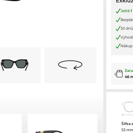
Exkluz
Ještě
1
Bezpla
30 dnů
Výhod
Nákup 
Zaru
46 
Šířka 
53 m