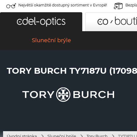
Největší okamžitě dostupný sortiment v Evropě!
Bezpla
Sluneční brýle
TORY BURCH TY7187U (17098
Úvodní stránka
Sluneční brýle
Tory Burch
TY7187U (