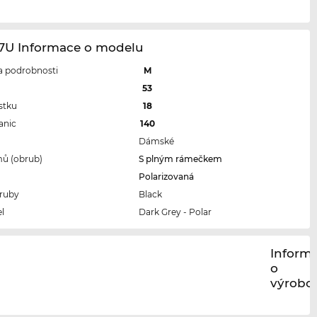
87U Informace o modelu
 a podrobnosti
M
l
53
stku
18
anic
140
Dámské
ů (obrub)
S plným rámečkem
Polarizovaná
ruby
Black
l
Dark Grey - Polar
Inform
o
výrobci