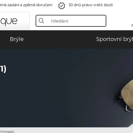
tné zaslání a zpětné doručení
30 dnů právo vrátit zboží
Brýle
Sportovní brý
1)
170981)