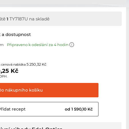
ště
1
TY7187U na skladě
t a dostupnost
mm
Připraveno k odeslání za 4 hodin
5 250,32 Kč
 cenová nabídka
,25
Kč
 DPH.
Do nákupního
košíku
Přidat
recept
od 1 590,10 Kč