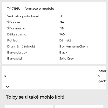
TY 7191U Informace o modelu
Velikosti a podrobnosti
L
Šířka skel
54
Šířka můstku
18
Délka stranic
140
Pohlaví
Dámské
Druh rámů (obrub)
S plným rámečkem
Barva obruby
Black
Barva skel
Solid Grey
Infor
o
výrobc
To by se ti také mohlo líbit!