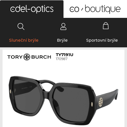
0
Sluneční brýle
Brýle
Sportovní brýle
TY7191U
170987