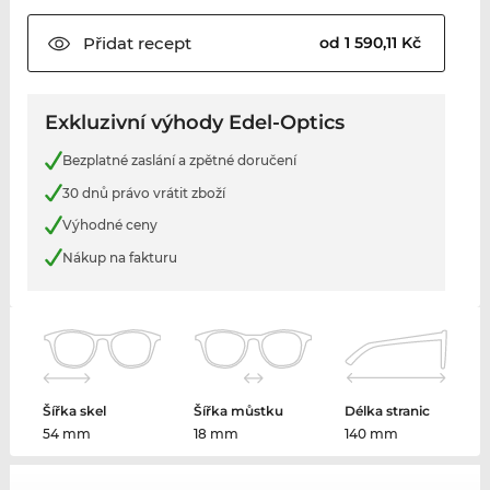
Přidat
recept
od 1 590,11 Kč
Exkluzivní výhody Edel-Optics
Bezplatné zaslání a zpětné doručení
30 dnů právo vrátit zboží
Výhodné ceny
Nákup na fakturu
Šířka skel
Šířka můstku
Délka stranic
54 mm
18 mm
140 mm