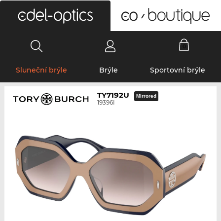
0
Sluneční brýle
Brýle
Sportovní brýle
TY7192U
Mirrored
19396I