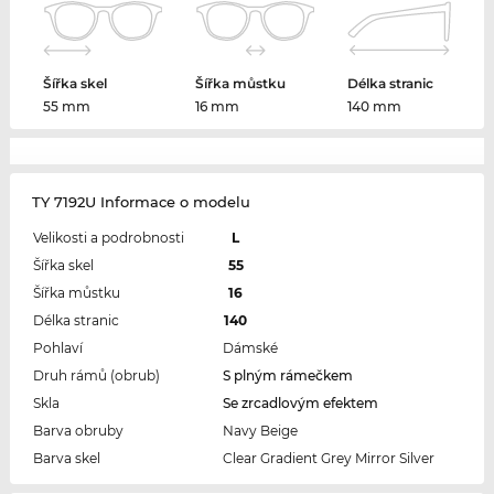
Šířka skel
Šířka můstku
Délka stranic
55 mm
16 mm
140 mm
TY 7192U Informace o modelu
Velikosti a podrobnosti
L
Šířka skel
55
Šířka můstku
16
Délka stranic
140
Pohlaví
Dámské
Druh rámů (obrub)
S plným rámečkem
Skla
Se zrcadlovým efektem
Barva obruby
Navy Beige
Barva skel
Clear Gradient Grey Mirror Silver