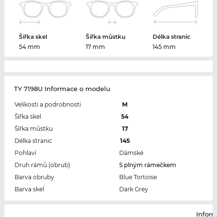
Šířka skel
Šířka můstku
Délka stranic
54 mm
17 mm
145 mm
TY 7198U Informace o modelu
Velikosti a podrobnosti
M
Šířka skel
54
Šířka můstku
17
Délka stranic
145
Pohlaví
Dámské
Druh rámů (obrub)
S plným rámečkem
Barva obruby
Blue Tortoise
Barva skel
Dark Grey
Infor