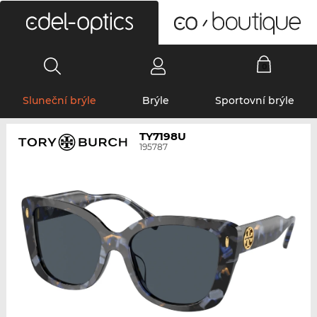
0
Sluneční brýle
Brýle
Sportovní brýle
TY7198U
195787