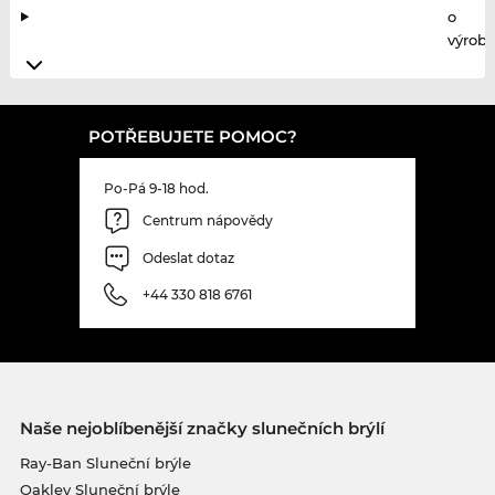
o
výrobc
POTŘEBUJETE POMOC?
Po-Pá 9-18 hod.
Centrum nápovědy
Odeslat dotaz
+44 330 818 6761
Naše nejoblíbenější značky slunečních brýlí
Ray-Ban Sluneční brýle
Oakley Sluneční brýle