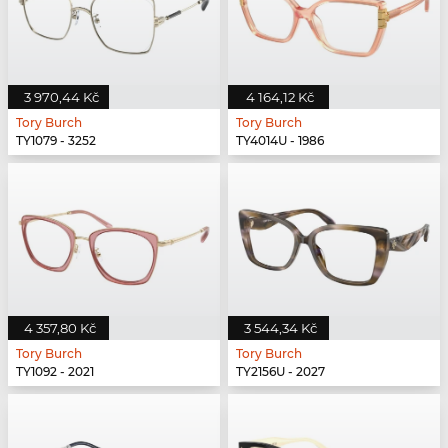
3 970,44 Kč
4 164,12 Kč
Tory Burch
Tory Burch
TY1079 - 3252
TY4014U - 1986
4 357,80 Kč
3 544,34 Kč
Tory Burch
Tory Burch
TY1092 - 2021
TY2156U - 2027