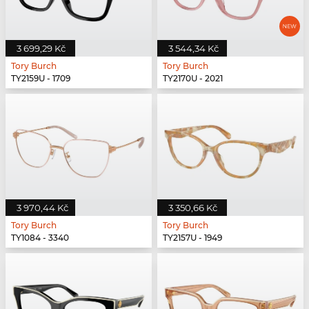
3 699,29 Kč
3 544,34 Kč
Tory Burch
Tory Burch
TY2159U - 1709
TY2170U - 2021
3 970,44 Kč
3 350,66 Kč
Tory Burch
Tory Burch
TY1084 - 3340
TY2157U - 1949