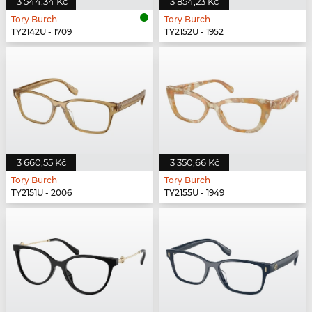
3 544,34 Kč
3 854,23 Kč
Tory Burch
Tory Burch
TY2142U - 1709
TY2152U - 1952
3 660,55 Kč
3 350,66 Kč
Tory Burch
Tory Burch
TY2151U - 2006
TY2155U - 1949