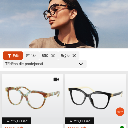
Filtr
850
Brýle
184
4 357,80 Kč
4 357,80 Kč