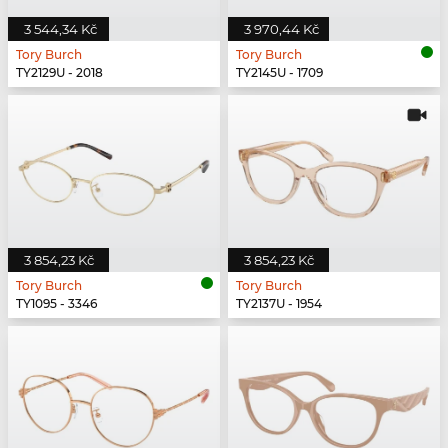
3 544,34 Kč
3 970,44 Kč
Tory Burch
Tory Burch
TY2129U - 2018
TY2145U - 1709
3 854,23 Kč
3 854,23 Kč
Tory Burch
Tory Burch
TY1095 - 3346
TY2137U - 1954