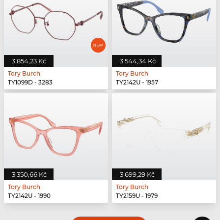
3 854,23 Kč
3 544,34 Kč
Tory Burch
Tory Burch
TY1099D - 3283
TY2142U - 1957
3 350,66 Kč
3 699,29 Kč
Tory Burch
Tory Burch
TY2142U - 1990
TY2159U - 1979