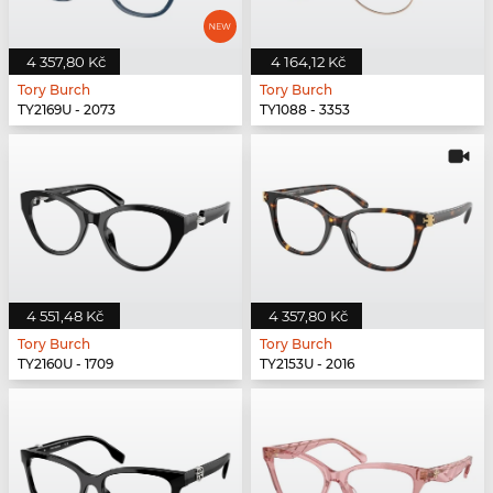
4 357,80 Kč
4 164,12 Kč
Tory Burch
Tory Burch
TY2169U - 2073
TY1088 - 3353
4 551,48 Kč
4 357,80 Kč
Tory Burch
Tory Burch
TY2160U - 1709
TY2153U - 2016