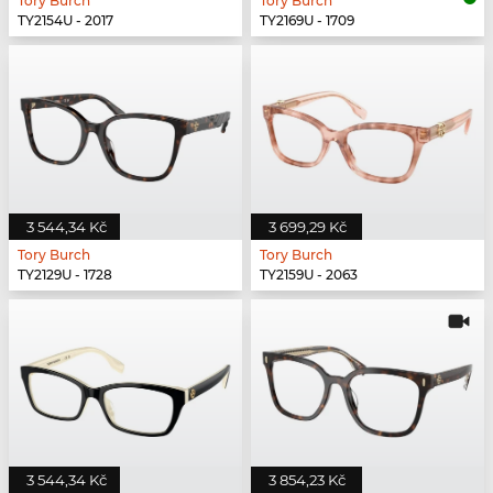
Tory Burch
Tory Burch
TY2154U - 2017
TY2169U - 1709
3 544,34 Kč
3 699,29 Kč
Tory Burch
Tory Burch
TY2129U - 1728
TY2159U - 2063
3 544,34 Kč
3 854,23 Kč