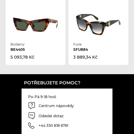
Burberry
Furla
BE4405
SFU884
5 093,78 Kč
3 889,34 Kč
POTŘEBUJETE POMOC?
Po-Pá 9-18 hod.
Centrum nápovědy
Odeslat dotaz
+44 330 818 6761