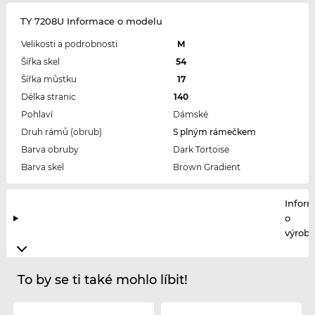
TY 7208U Informace o modelu
Velikosti a podrobnosti
M
Šířka skel
54
Šířka můstku
17
Délka stranic
140
Pohlaví
Dámské
Druh rámů (obrub)
S plným rámečkem
Barva obruby
Dark Tortoise
Barva skel
Brown Gradient
Infor
o
výrobc
To by se ti také mohlo líbit!