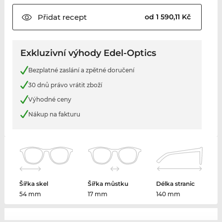
Přidat
recept
od 1 590,11 Kč
Exkluzivní výhody Edel-Optics
Bezplatné zaslání a zpětné doručení
30 dnů právo vrátit zboží
Výhodné ceny
Nákup na fakturu
Šířka skel
Šířka můstku
Délka stranic
54 mm
17 mm
140 mm