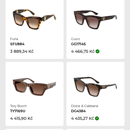
Furla
Gucci
SFU884
GG1714S
3 889,34 Kč
4 466,75 Kč
Tory Burch
Dolce & Gabbana
TY7169U
DG4384
4 415,90 Kč
4 435,27 Kč