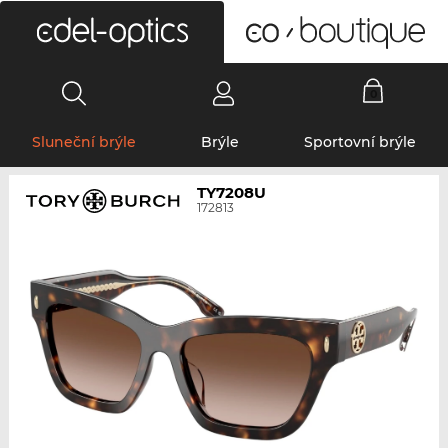
0
Sluneční brýle
Brýle
Sportovní brýle
TY7208U
172813