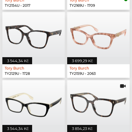
Tory Burch
Tory Burch
TY2154U - 2017
TY2169U - 1709
3 544,34 Kč
3 699,29 Kč
Tory Burch
Tory Burch
TY2129U - 1728
TY2159U - 2063
3 544,34 Kč
3 854,23 Kč