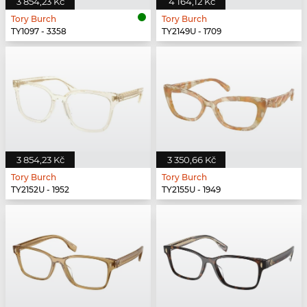
3 854,23 Kč
4 164,12 Kč
Tory Burch
Tory Burch
TY1097 - 3358
TY2149U - 1709
3 854,23 Kč
3 350,66 Kč
Tory Burch
Tory Burch
TY2152U - 1952
TY2155U - 1949