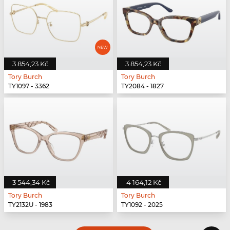
3 854,23 Kč
3 854,23 Kč
Tory Burch
Tory Burch
TY1097 - 3362
TY2084 - 1827
3 544,34 Kč
4 164,12 Kč
Tory Burch
Tory Burch
TY2132U - 1983
TY1092 - 2025