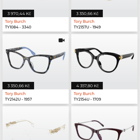
3 970,44 Kč
3 350,66 Kč
Tory Burch
Tory Burch
TY1084 - 3340
TY2157U - 1949
3 350,66 Kč
4 357,80 Kč
Tory Burch
Tory Burch
TY2142U - 1957
TY2154U - 1709