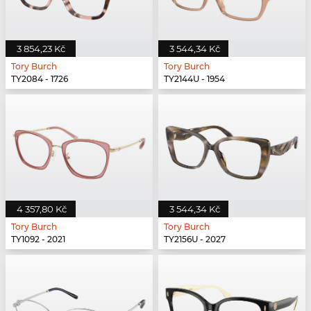
3 854,23 Kč
3 544,34 Kč
Tory Burch
Tory Burch
TY2084 - 1726
TY2144U - 1954
4 357,80 Kč
3 544,34 Kč
Tory Burch
Tory Burch
TY1092 - 2021
TY2156U - 2027