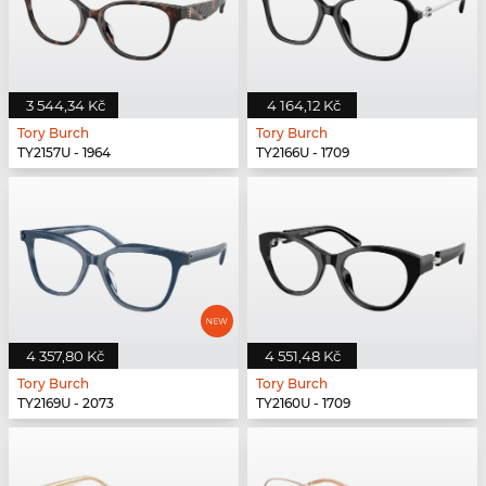
3 544,34 Kč
4 164,12 Kč
Tory Burch
Tory Burch
TY2157U - 1964
TY2166U - 1709
4 357,80 Kč
4 551,48 Kč
Tory Burch
Tory Burch
TY2169U - 2073
TY2160U - 1709