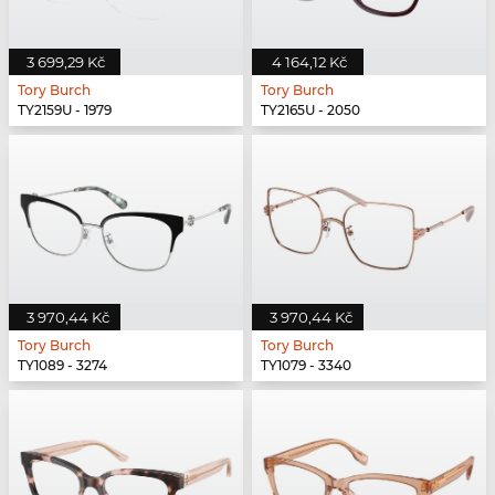
3 699,29 Kč
4 164,12 Kč
Tory Burch
Tory Burch
TY2159U - 1979
TY2165U - 2050
3 970,44 Kč
3 970,44 Kč
Tory Burch
Tory Burch
TY1089 - 3274
TY1079 - 3340