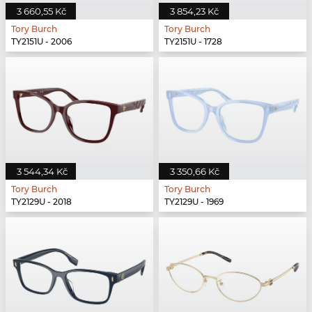
3 660,55 Kč
3 854,23 Kč
Tory Burch
Tory Burch
TY2151U - 2006
TY2151U - 1728
3 544,34 Kč
3 350,66 Kč
Tory Burch
Tory Burch
TY2129U - 2018
TY2129U - 1969