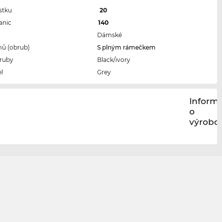
stku
20
anic
140
Dámské
ů (obrub)
S plným rámečkem
ruby
Black/ivory
l
Grey
Inform
o
výrobci