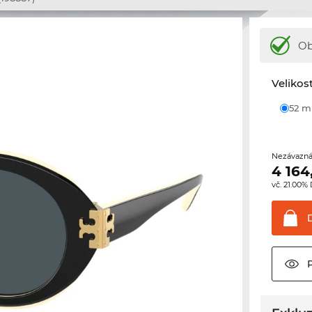
Ob
Velikos
52 
Nezávazná
4 164
vč. 21.00%