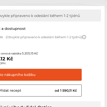
vykle připraveno k odeslání během
1-2 týdnů
t a dostupnost
mm
(Obvykle připraveno k odeslání během 1-2 týdnů)
5 205,15 Kč
 cenová nabídka
,12
Kč
 DPH.
Do nákupního
košíku
Přidat
recept
od 1 590,11 Kč