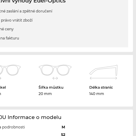
ivní výhody Edel-Optics
tné zaslání a zpětné doručení
 právo vrátit zboží
né ceny
na fakturu
skel
Šířka můstku
Délka stranic
m
20 mm
140 mm
10U Informace o modelu
 a podrobnosti
M
l
52