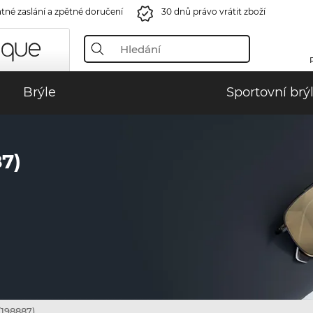
tné zaslání a zpětné doručení
30 dnů právo vrátit zboží
Brýle
Sportovní brý
7)
(198887)