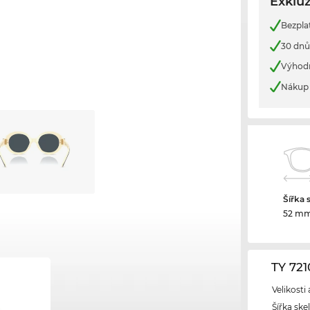
Exkluz
Bezpla
30 dnů
Výhod
Nákup 
Šířka 
52 m
TY 72
Velikosti
Šířka ske