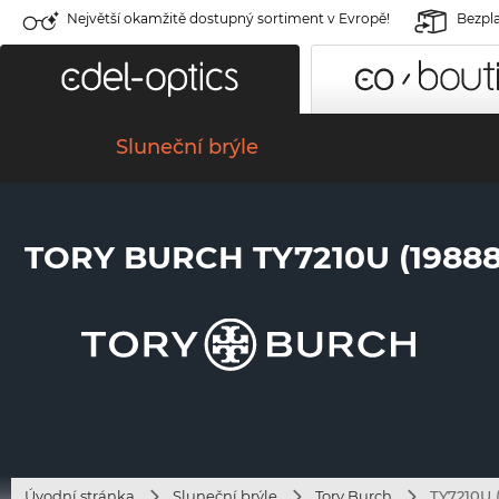
Největší okamžitě dostupný sortiment v Evropě!
Bezpla
Sluneční brýle
TORY BURCH TY7210U (19888
Úvodní stránka
Sluneční brýle
Tory Burch
TY7210U 