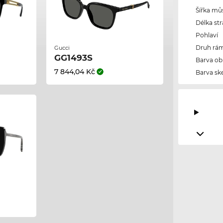
Šířka mů
Délka str
Pohlaví
Druh rám
Gucci
GG1493S
Barva ob
7 844,04 Kč
Barva ske