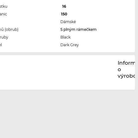
stku
16
anic
150
Dámské
ů (obrub)
S plným rámečkem
ruby
Black
l
Dark Grey
Inform
o
výrobci