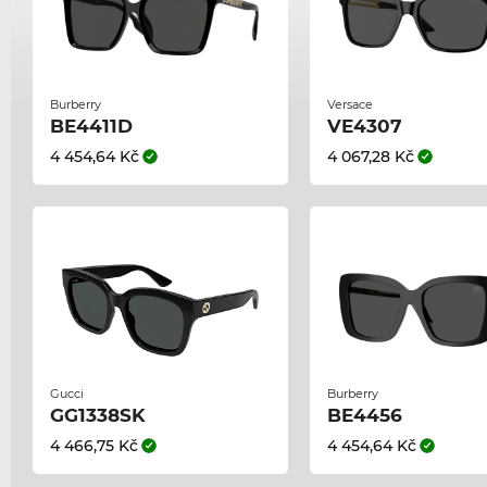
Burberry
Versace
BE4411D
VE4307
4 454,64 Kč
4 067,28 Kč
Gucci
Burberry
GG1338SK
BE4456
4 466,75 Kč
4 454,64 Kč