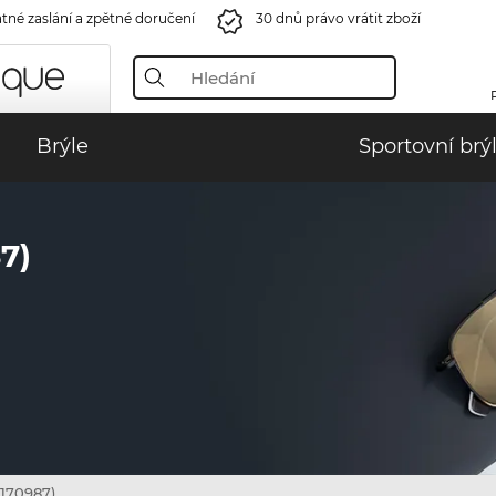
tné zaslání a zpětné doručení
30 dnů právo vrátit zboží
Brýle
Sportovní brý
7)
(170987)