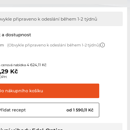
vykle připraveno k odeslání během
1-2 týdnů
t a dostupnost
 mm
(Obvykle připraveno k odeslání během 1-2 týdnů)
4 624,11 Kč
 cenová nabídka
,29
Kč
 DPH.
Do nákupního
košíku
Přidat
recept
od 1 590,11 Kč