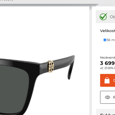
Ob
Velikos
56
Nezávazná
3 699
vč. 21.00%