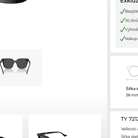
Exkluz
Bezpla
30 dnů
Výhod
Nákup 
Šířka 
56 m
TY 72
Velikosti
Šířka ske