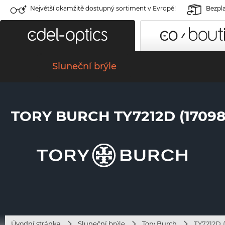
Největší okamžitě dostupný sortiment v Evropě!
Bezpla
Sluneční brýle
TORY BURCH TY7212D (17098
Úvodní stránka
Sluneční brýle
Tory Burch
TY7212D 