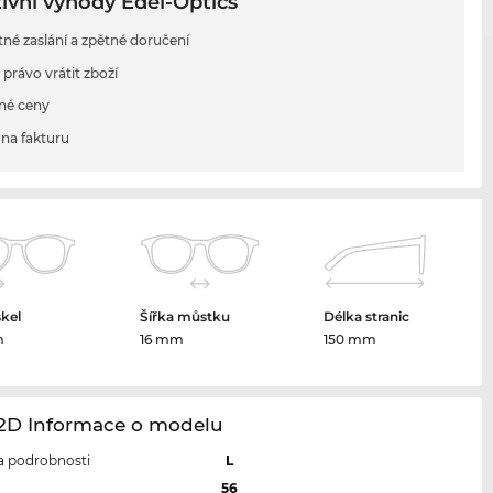
ivní výhody Edel-Optics
tné zaslání a zpětné doručení
 právo vrátit zboží
né ceny
na fakturu
skel
Šířka můstku
Délka stranic
m
16 mm
150 mm
12D Informace o modelu
 a podrobnosti
L
l
56